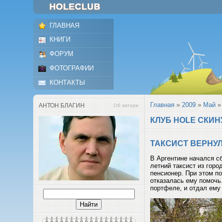
ГЛАВНАЯ
КНИГИ
ФОРУМ
ФОТОГРАФИИ
КОНТАКТЫ
Главная
»
2009
»
Май
»
АНТОН БЛАГИН
Об авторе
КЛУБ HOLE СКИН
ТАКСИСТ ВЕРНУЛ
В Аргентине начался с
летний таксист из горо
пенсионер. При этом по
отказалась ему помочь
портфеле, и отдал ему 