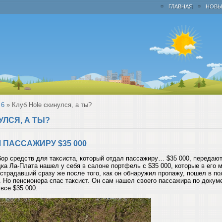
ГЛАВНАЯ
НОВЫ
6
» Клуб Hole скинулся, а ты?
УЛСЯ, А ТЫ?
 ПАССАЖИРУ $35 000
бор средств для таксиста, который отдал пассажиру… $35 000, передают
дка Ла-Плата нашел у себя в салоне портфель с $35 000, которые в его
страдавший сразу же после того, как он обнаружил пропажу, пошел в по
. Но пенсионера спас таксист. Он сам нашел своего пассажира по докум
все $35 000.