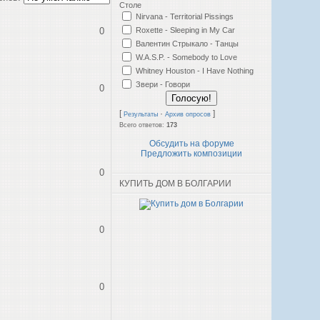
Столе
Nirvana - Territorial Pissings
Roxette - Sleeping in My Car
0
Валентин Стрыкало - Танцы
W.A.S.P. - Somebody to Love
Whitney Houston - I Have Nothing
Звери - Говори
0
[
·
]
Результаты
Архив опросов
Всего ответов:
173
Обсудить на форуме
Предложить композиции
0
КУПИТЬ ДОМ В БОЛГАРИИ
0
0