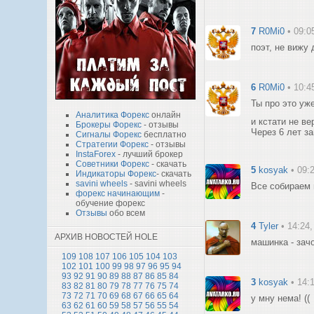
7
R0Mi0
• 09:0
поэт, не вижу 
6
R0Mi0
• 10:4
Ты про это уже
Аналитика Форекс
онлайн
и кстати не ве
Брокеры Форекс
- отзывы
Через 6 лет за
Сигналы Форекс
бесплатно
Стратегии Форекс
- отзывы
InstaForex
- лучший брокер
Советники Форекс
- скачать
5
kosyak
• 09:
Индикаторы Форекс
- скачать
savini wheels
- savini wheels
Все собираем п
форекс начинающим
-
обучение форекс
Отзывы
обо всем
4
Tyler
• 14:24
АРХИВ НОВОСТЕЙ HOLE
машинка - зач
109
108
107
106
105
104
103
102
101
100
99
98
97
96
95
94
93
92
91
90
89
88
87
86
85
84
3
kosyak
• 14:
83
82
81
80
79
78
77
76
75
74
73
72
71
70
69
68
67
66
65
64
у мну нема! ((
63
62
61
60
59
58
57
56
55
54