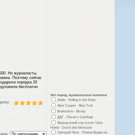
500. Но журналисты,
ловека. Поэтому сейчас
 подарили порядка 20
редложили бесплатно
Хит парад, музыкальные новинки
Adele - Rolling in the Deep
ценку:
Alice Cooper - Blue Turk
Brainstorm - Ветер
ДДТ - Песня о Свободе
Французский хор (cover Tokio
Hotel) - Durch den Monsoon
Григорий Лепс - Рюмка Водки на
риев: