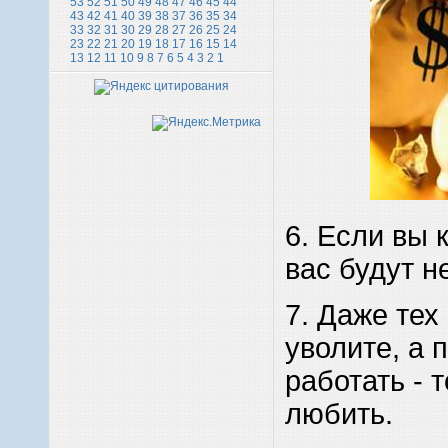
53
52
51
50
49
48
47
46
45
44
43
42
41
40
39
38
37
36
35
34
33
32
31
30
29
28
27
26
25
24
23
22
21
20
19
18
17
16
15
14
13
12
11
10
9
8
7
6
5
4
3
2
1
6. Если вы к
вас будут н
7. Даже тех
уволите, а 
работать - 
любить.