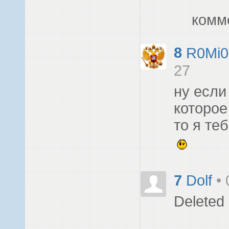
комм
8
R0Mi0
27
ну если
которое
то я те
7
Dolf
•
Deleted