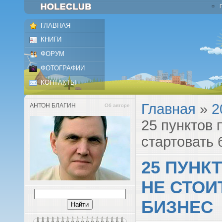
ГЛАВНАЯ
КНИГИ
ФОРУМ
ФОТОГРАФИИ
КОНТАКТЫ
Главная
»
2
АНТОН БЛАГИН
Об авторе
25 пунктов 
стартовать 
25 ПУНК
НЕ СТОИ
БИЗНЕС