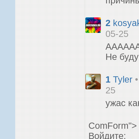
причины
2
kosya
05-25
ААААА
Не буду
1
Tyler
25
ужас к
ComForm">
Войдите: