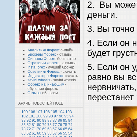
2. Вы може
деньги.
3. Вы точно
4. Если он 
будет груст
Аналитика Форекс
онлайн
Брокеры Форекс
- отзывы
Сигналы Форекс
бесплатно
Стратегии Форекс
- отзывы
5. Если он у
InstaForex
- лучший брокер
Советники Форекс
- скачать
равно вы вс
Индикаторы Форекс
- скачать
savini wheels
- savini wheels
нервничать,
форекс начинающим
-
обучение форекс
Отзывы
обо всем
перестанет 
АРХИВ НОВОСТЕЙ HOLE
109
108
107
106
105
104
103
102
101
100
99
98
97
96
95
94
93
92
91
90
89
88
87
86
85
84
83
82
81
80
79
78
77
76
75
74
73
72
71
70
69
68
67
66
65
64
63
62
61
60
59
58
57
56
55
54