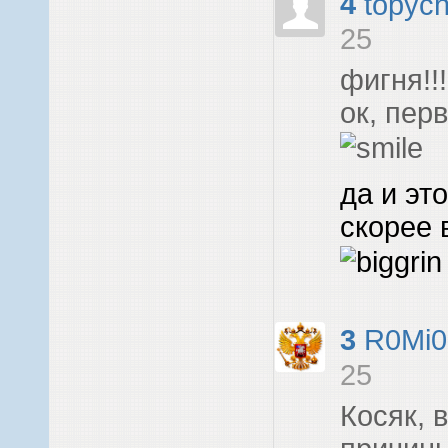
4
topyc
25
фигня!!
ок, пер
да и эт
скорее 
3
R0Mi0
25
Косяк, 