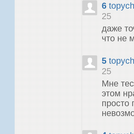
6
topyc
25
даже то
что не 
5
topyc
25
Мне тес
этом нр
просто 
невозм