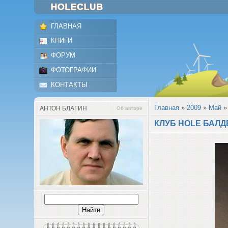
ГЛАВНАЯ
КНИГИ
ФОРУМ
ФОТОГРАФИИ
КОНТАКТЫ
Главная
»
2009
»
Май
»
АНТОН БЛАГИН
Об авторе
КЛУБ HOLE БАЛД