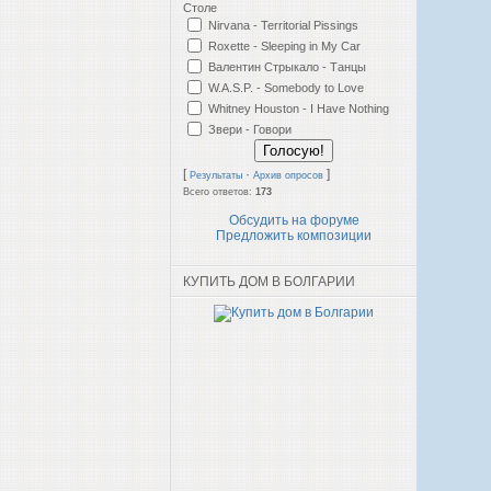
Столе
Nirvana - Territorial Pissings
Roxette - Sleeping in My Car
Валентин Стрыкало - Танцы
W.A.S.P. - Somebody to Love
Whitney Houston - I Have Nothing
Звери - Говори
[
·
]
Результаты
Архив опросов
Всего ответов:
173
Обсудить на форуме
Предложить композиции
КУПИТЬ ДОМ В БОЛГАРИИ