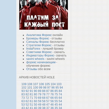
Аналитика Форекс
онлайн
Брокеры Форекс
- отзывы
Сигналы Форекс
бесплатно
Стратегии Форекс
- отзывы
InstaForex
- лучший брокер
Советники Форекс
- скачать
Индикаторы Форекс
- скачать
savini wheels
- savini wheels
форекс начинающим
-
обучение форекс
Отзывы
обо всем
АРХИВ НОВОСТЕЙ HOLE
109
108
107
106
105
104
103
102
101
100
99
98
97
96
95
94
93
92
91
90
89
88
87
86
85
84
83
82
81
80
79
78
77
76
75
74
73
72
71
70
69
68
67
66
65
64
63
62
61
60
59
58
57
56
55
54
53
52
51
50
49
48
47
46
45
44
43
42
41
40
39
38
37
36
35
34