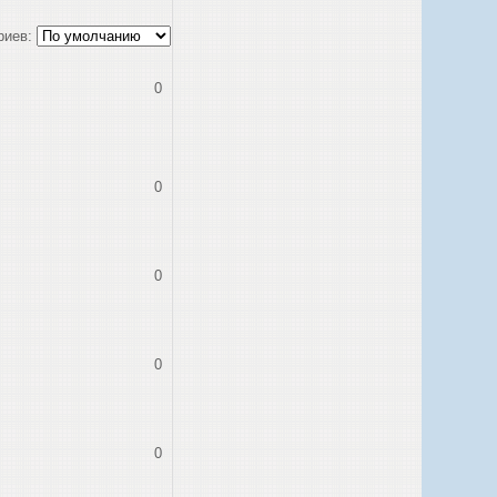
риев:
0
0
0
0
0