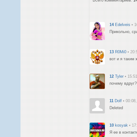
Всего комментариев:
1
14
Edelveis
• 
Прикольно, ср
13
R0Mi0
• 20:
вот и я таким 
12
Tyler
• 15:5
почему вдруг?
11
Dolf
• 00:08
Deleted
10
kosyak
• 17
Я ее в контакт