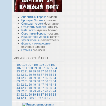
Аналитика Форекс
онлайн
Брокеры Форекс
- отзывы
Сигналы Форекс
бесплатно
Стратегии Форекс
- отзывы
InstaForex
- лучший брокер
Советники Форекс
- скачать
Индикаторы Форекс
- скачать
savini wheels
- savini wheels
форекс начинающим
-
обучение форекс
Отзывы
обо всем
АРХИВ НОВОСТЕЙ HOLE
109
108
107
106
105
104
103
102
101
100
99
98
97
96
95
94
93
92
91
90
89
88
87
86
85
84
83
82
81
80
79
78
77
76
75
74
73
72
71
70
69
68
67
66
65
64
63
62
61
60
59
58
57
56
55
54
53
52
51
50
49
48
47
46
45
44
43
42
41
40
39
38
37
36
35
34
33
32
31
30
29
28
27
26
25
24
23
22
21
20
19
18
17
16
15
14
13
12
11
10
9
8
7
6
5
4
3
2
1