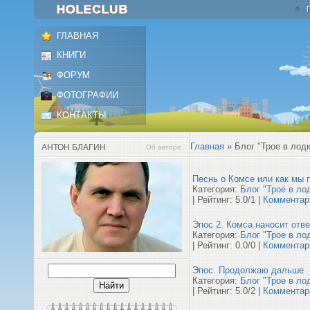
ГЛАВНАЯ
КНИГИ
ФОРУМ
ФОТОГРАФИИ
КОНТАКТЫ
Главная
»
Блог "Трое в лод
АНТОН БЛАГИН
Об авторе
Песнь о Комсе или как мы 
Категория:
Блог "Трое в ло
| Рейтинг: 5.0/1 |
Комментари
Эпос 2. Комса наносит отв
Категория:
Блог "Трое в ло
| Рейтинг: 0.0/0 |
Комментари
Эпос. Продолжаю дальше
Категория:
Блог "Трое в ло
| Рейтинг: 5.0/2 |
Комментари