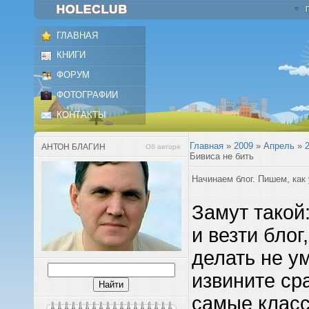
ГЛАВНАЯ
КНИГИ
ФОРУМ
ФОТОГРАФИИ
КОНТАКТЫ
Главная
»
2009
»
Апрель
»
АНТОН БЛАГИН
Об авторе
Бивиса не бить
Начинаем блог. Пишем, как
Замут такой
и везти блог
делать не у
извините ср
самые класс