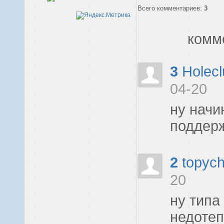
Всего комментариев
:
3
комм
3
Holecl
04-20
ну начи
поддерж
2
topyc
20
ну типа
недоте