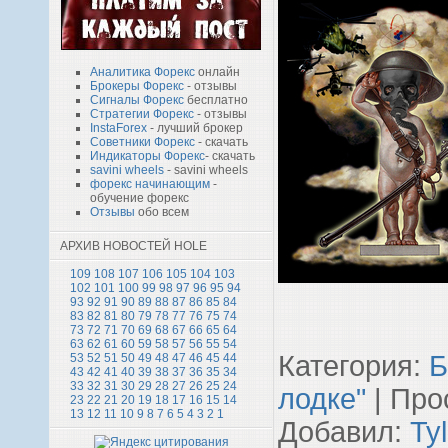
Аналитика Форекс
онлайн
Брокеры Форекс
- отзывы
Сигналы Форекс
бесплатно
Стратегии Форекс
- отзывы
InstaForex
- лучший брокер
Советники Форекс
- скачать
Индикаторы Форекс
- скачать
savini wheels
- savini wheels
форекс начинающим
-
обучение форекс
Отзывы
обо всем
АРХИВ НОВОСТЕЙ HOLE
109
108
107
106
105
104
103
102
101
100
99
98
97
96
95
94
93
92
91
90
89
88
87
86
85
84
83
82
81
80
79
78
77
76
75
74
73
72
71
70
69
68
67
66
65
64
63
62
61
60
59
58
57
56
55
54
Категория
:
Б
53
52
51
50
49
48
47
46
45
44
43
42
41
40
39
38
37
36
35
34
33
32
31
30
29
28
27
26
25
24
лодке"
|
Про
23
22
21
20
19
18
17
16
15
14
13
12
11
10
9
8
7
6
5
4
3
2
1
Добавил
:
Tyl