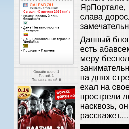
ЯрПортале,
слава дорос
замечательн
Данный блог
есть абавсе
меру беспол
занимательн
Онлайн всего:
1
на днях стре
Гостей:
1
Пользователей:
0
ехал на свое
прострели 
насквозь, он
расскажет...