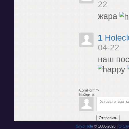
22
жара
1
Holecl
04-22
наш пос
ComForm">
Войдите:
Отправить
Клуб Hole
© 2006-2026 |
О Сай