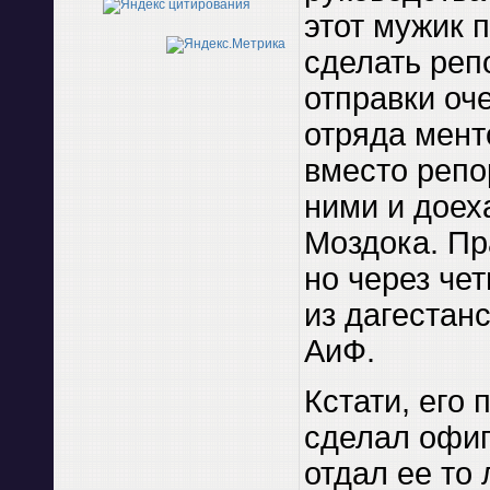
этот мужик 
сделать реп
отправки оч
отряда мент
вместо репо
ними и доех
Моздока. Пр
но через че
из дагестан
АиФ.
Кстати, его 
сделал офиг
отдал ее то