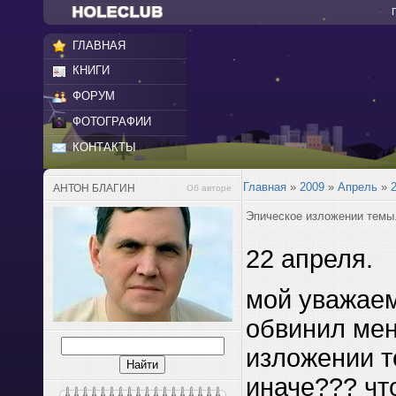
ГЛАВНАЯ
КНИГИ
ФОРУМ
ФОТОГРАФИИ
КОНТАКТЫ
Главная
»
2009
»
Апрель
»
АНТОН БЛАГИН
Об авторе
Эпическое изложении темы.
22 апреля.
мой уважае
обвинил мен
изложении т
иначе??? чт