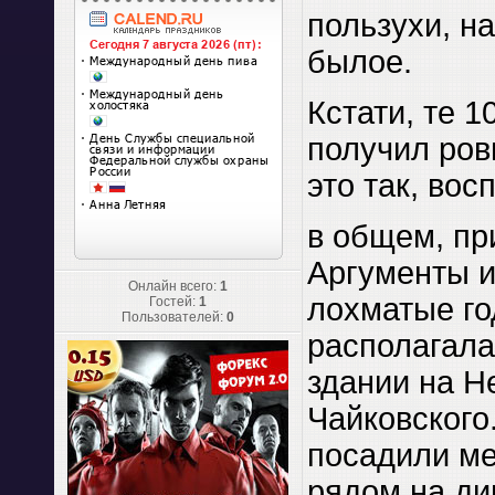
пользухи, н
былое.
Кстати, те 1
получил ровн
это так, вос
в общем, пр
Аргументы и
Онлайн всего:
1
лохматые го
Гостей:
1
Пользователей:
0
располагала
здании на Н
Чайковского
посадили ме
рядом на ди