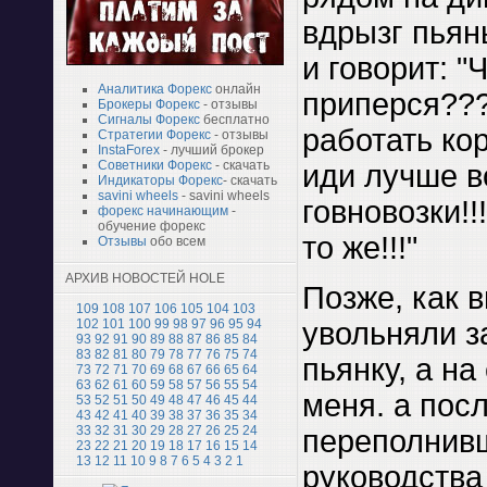
вдрызг пьян
и говорит: "
Аналитика Форекс
онлайн
приперся??
Брокеры Форекс
- отзывы
Сигналы Форекс
бесплатно
работать ко
Стратегии Форекс
- отзывы
InstaForex
- лучший брокер
Советники Форекс
- скачать
иди лучше 
Индикаторы Форекс
- скачать
savini wheels
- savini wheels
говновозки!!
форекс начинающим
-
обучение форекс
то же!!!"
Отзывы
обо всем
АРХИВ НОВОСТЕЙ HOLE
Позже, как 
109
108
107
106
105
104
103
102
101
100
99
98
97
96
95
94
увольняли з
93
92
91
90
89
88
87
86
85
84
83
82
81
80
79
78
77
76
75
74
пьянку, а на
73
72
71
70
69
68
67
66
65
64
63
62
61
60
59
58
57
56
55
54
меня. а пос
53
52
51
50
49
48
47
46
45
44
43
42
41
40
39
38
37
36
35
34
33
32
31
30
29
28
27
26
25
24
переполнив
23
22
21
20
19
18
17
16
15
14
13
12
11
10
9
8
7
6
5
4
3
2
1
руководства 