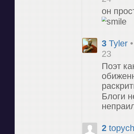
он прос
3
Tyler
23
Поэт ка
обиженн
раскри
Блоги н
непраи
2
topyc