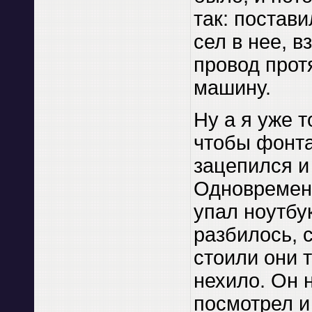
так: постави
сел в нее, в
провод прот
машину.
Ну а я уже т
чтобы фонта
зацепился и
Одновремен
упал ноутбук
разбилось, с
стоили они 
нехило. Он 
посмотрел и