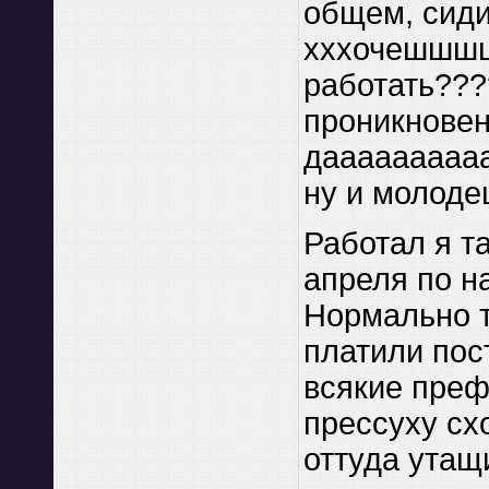
общем, сидит
хххочешшшш
работать???
проникновен
даааааааааа
ну и молодец
Работал я та
апреля по н
Нормально т
платили пост
всякие преф
прессуху схо
оттуда утащи