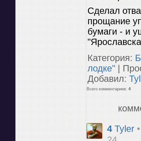
Сделал отва
прощание у
бумаги - и у
"Ярославска
Категория
:
Б
лодке"
|
Про
Добавил
:
Tyl
Всего комментариев
:
4
комм
4
Tyler
24