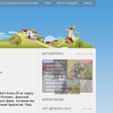
Е СООБЩЕНИЯ НА ФОРУМЕ
RSS
РЕГИСТРАЦИЯ
ВХОД
МОТИВАТОРЫ
Смотреть все
ам
n’t know (Я не знаю), -
«Утопия», финский
ФОРМА ВХОДА
олько фраз, которым мы
леным арахисом. Наш
ХИТ-ДЮЖИНА №23
Все mp3