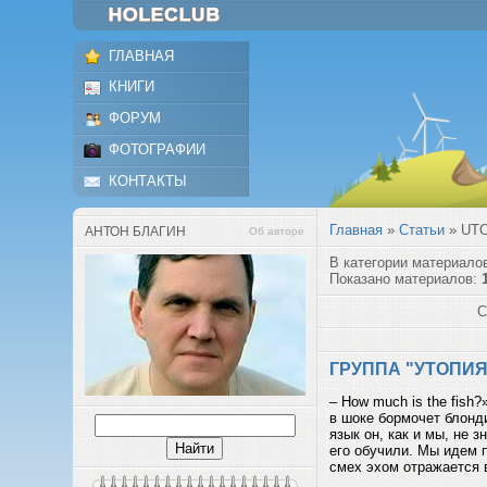
ГЛАВНАЯ
КНИГИ
ФОРУМ
ФОТОГРАФИИ
КОНТАКТЫ
Главная
»
Статьи
» UT
АНТОН БЛАГИН
Об авторе
В категории материало
Показано материалов:
С
ГРУППА "УТОПИЯ
– How much is the fish?
в шоке бормочет блонд
язык он, как и мы, не 
его обучили. Мы идем 
смех эхом отражается в