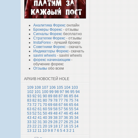
Аналитика Форекс
онлайн
Брокеры Форекс
- отзывы
Сигналы Форекс
бесплатно
Стратегии Форекс
- отзывы
InstaForex
- лучший брокер
Советники Форекс
- скачать
Индикаторы Форекс
- скачать
savini wheels
- savini wheels
форекс начинающим
-
обучение форекс
Отзывы
обо всем
АРХИВ НОВОСТЕЙ HOLE
109
108
107
106
105
104
103
102
101
100
99
98
97
96
95
94
93
92
91
90
89
88
87
86
85
84
83
82
81
80
79
78
77
76
75
74
73
72
71
70
69
68
67
66
65
64
63
62
61
60
59
58
57
56
55
54
53
52
51
50
49
48
47
46
45
44
43
42
41
40
39
38
37
36
35
34
33
32
31
30
29
28
27
26
25
24
23
22
21
20
19
18
17
16
15
14
13
12
11
10
9
8
7
6
5
4
3
2
1