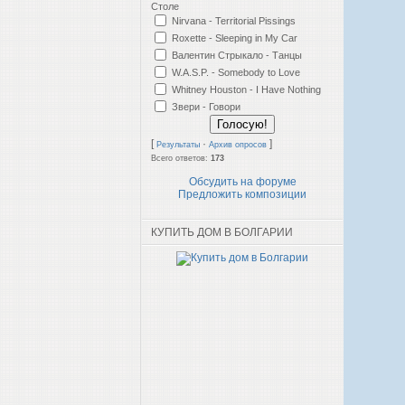
Столе
Nirvana - Territorial Pissings
Roxette - Sleeping in My Car
Валентин Стрыкало - Танцы
W.A.S.P. - Somebody to Love
Whitney Houston - I Have Nothing
Звери - Говори
[
·
]
Результаты
Архив опросов
Всего ответов:
173
Обсудить на форуме
Предложить композиции
КУПИТЬ ДОМ В БОЛГАРИИ