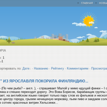
ГЛАВНАЯ
НОВЫ
OPIA
в:
1
1-1
ортировать по:
Дате
·
Названию
·
Рейтингу
·
Комментариям
·
Просмотр
" ИЗ ЯРОСЛАВЛЯ ПОКОРИЛА ФИНЛЯНДИЮ...
» (По чем рыба? – англ. ), - спрашивает Малой у мимо идущей финки – I do
инка и спешно переходит дорогу. Это Вова Борисов, барабанщик группы 
знает, на английском языке говорит только пару слов из фильмов и неск
по центру города, грызем нечищеную морковку, пьем пиво и заедаем со
 сотнях красочных витрин Хельсинки...