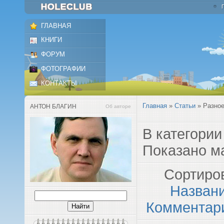
ГЛАВНАЯ
КНИГИ
ФОРУМ
ФОТОГРАФИИ
КОНТАКТЫ
Главная
»
Статьи
» Разно
АНТОН БЛАГИН
Об авторе
В категори
Показано м
Сортиро
Назван
Комментар