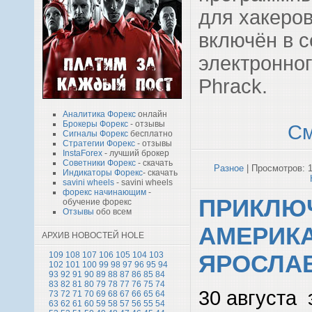
для хакеров
включён в 
электронно
Phrack.
Аналитика Форекс
онлайн
Брокеры Форекс
- отзывы
См
Сигналы Форекс
бесплатно
Стратегии Форекс
- отзывы
InstaForex
- лучший брокер
Советники Форекс
- скачать
Разное
| Просмотров: 1
Индикаторы Форекс
- скачать
savini wheels
- savini wheels
форекс начинающим
-
ПРИКЛЮ
обучение форекс
Отзывы
обо всем
АМЕРИК
АРХИВ НОВОСТЕЙ HOLE
109
108
107
106
105
104
103
ЯРОСЛА
102
101
100
99
98
97
96
95
94
93
92
91
90
89
88
87
86
85
84
83
82
81
80
79
78
77
76
75
74
30 августа 
73
72
71
70
69
68
67
66
65
64
63
62
61
60
59
58
57
56
55
54