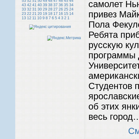
53
52
51
50
49
48
47
46
45
44
самолет Нь
43
42
41
40
39
38
37
36
35
34
33
32
31
30
29
28
27
26
25
24
привез Май
23
22
21
20
19
18
17
16
15
14
13
12
11
10
9
8
7
6
5
4
3
2
1
Пола Фекул
Ребята при
русскую кул
программы 
Университе
американски
Студентов 
ярославские
об этих ян
весь горо
См