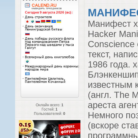
МАНИФЕС
Манифест ха
Hacker Mani
Conscience 
текст, напи
1986 года.
Блэнкеншип
известным 
(англ. The 
ареста аген
Онлайн всего:
1
Гостей:
1
Немного поз
Пользователей:
0
(вскоре ст
программны