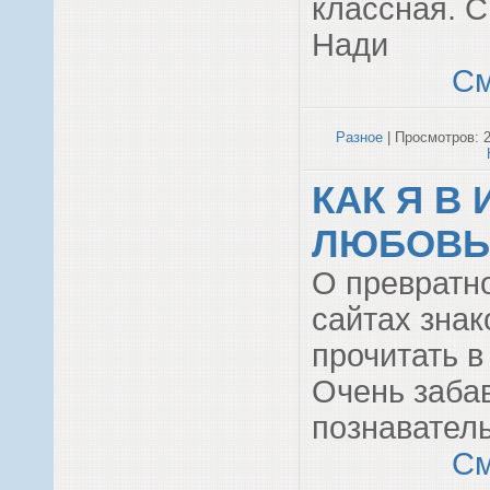
классная. 
Нади
См
Разное
| Просмотров: 2
КАК Я В
ЛЮБОВЬ
О превратн
сайтах зна
прочитать в
Очень заба
познавател
См