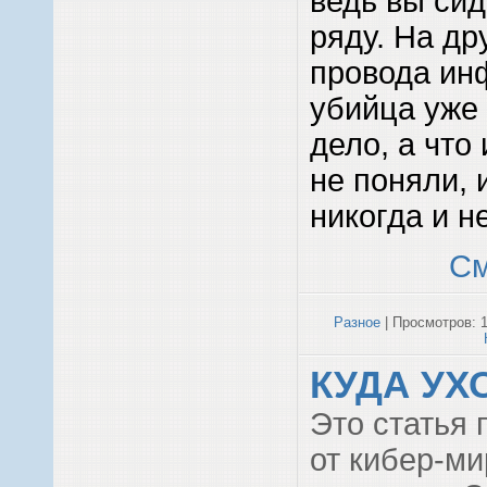
ведь вы сид
ряду. На др
провода и
убийца уже
дело, а что
не поняли, 
никогда и н
См
Разное
| Просмотров: 1
КУДА УХ
Это статья 
от кибер-м