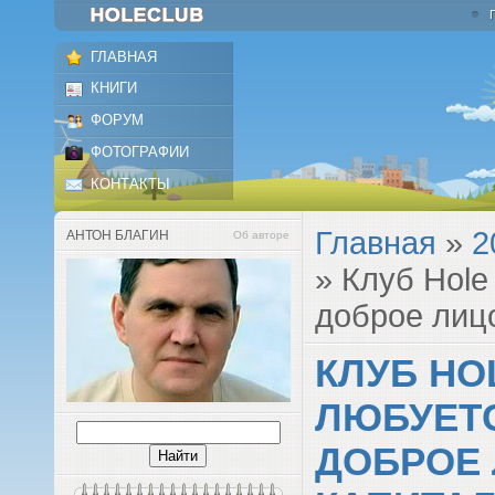
ГЛАВНАЯ
КНИГИ
ФОРУМ
ФОТОГРАФИИ
КОНТАКТЫ
Главная
»
2
АНТОН БЛАГИН
Об авторе
» Клуб Hole
доброе лиц
КЛУБ HO
ЛЮБУЕТ
ДОБРОЕ