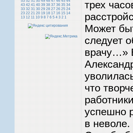
53
52
51
50
49
48
47
46
45
44
трех часо
43
42
41
40
39
38
37
36
35
34
33
32
31
30
29
28
27
26
25
24
расстрой
23
22
21
20
19
18
17
16
15
14
13
12
11
10
9
8
7
6
5
4
3
2
1
Может бы
следует о
врачу…» 
Александ
уволилась
что творч
работники
успешно 
в неволе.