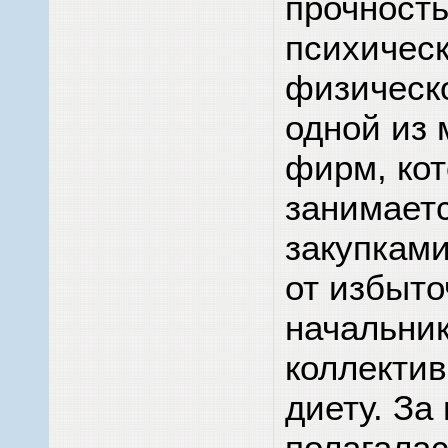
прочность
психическ
физическо
одной из 
фирм, ко
занимает
закупкам
от избыто
начальник
коллектив
диету. За
полагалас