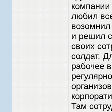
компании 
любил вс
возомнил 
и решил с
своих сот
солдат. Д
рабочее 
регулярн
организо
корпорати
Там сотр