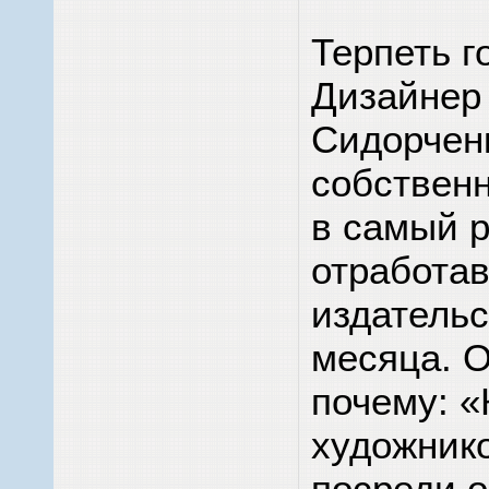
Терпеть г
Дизайнер
Сидорчен
собствен
в самый р
отработав
издательс
месяца. 
почему: 
художник
посреди о