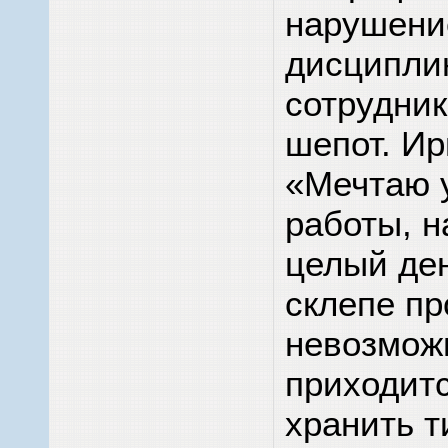
нарушени
дисципли
сотрудни
шепот. Ир
«Мечтаю у
работы, н
целый ден
склепе пр
невозмож
приходитс
хранить т