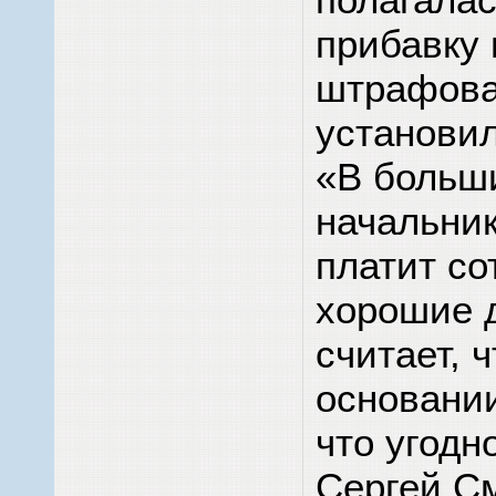
прибавку 
штрафова
установил
«В больш
начальни
платит со
хорошие 
считает, 
основани
что угодн
Сергей С