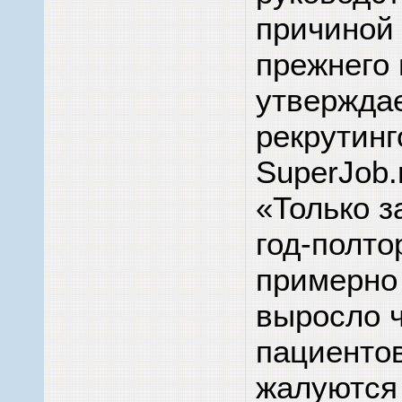
причиной
прежнего 
утвержда
рекрутинг
SuperJob.
«Только з
год-полто
примерно
выросло 
пациентов
жалуются