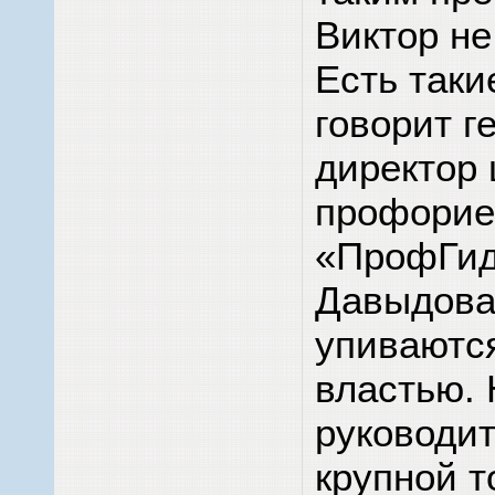
Виктор не
Есть таки
говорит г
директор 
профорие
«ПрофГид
Давыдова
упиваютс
властью.
руководит
крупной т