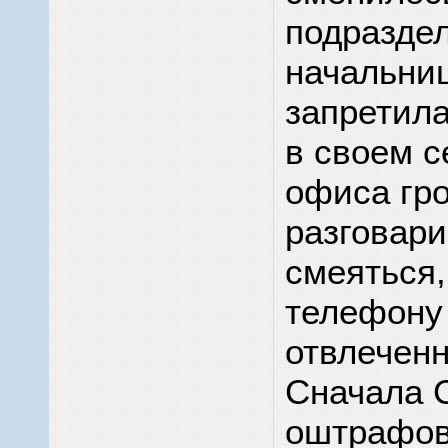
подраздел
начальни
запретил
в своем с
офиса гр
разговари
смеяться,
телефону
отвлечен
Сначала 
оштрафов