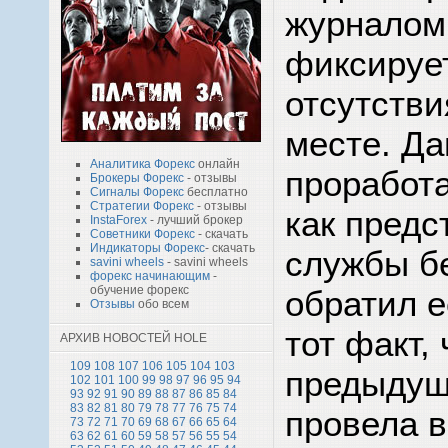
журналом
фиксируе
отсутстви
месте. Д
Аналитика Форекс
онлайн
проработа
Брокеры Форекс
- отзывы
Сигналы Форекс
бесплатно
Стратегии Форекс
- отзывы
как предс
InstaForex
- лучший брокер
Советники Форекс
- скачать
Индикаторы Форекс
- скачать
службы б
savini wheels
- savini wheels
форекс начинающим
-
обучение форекс
обратил е
Отзывы
обо всем
тот факт, 
АРХИВ НОВОСТЕЙ HOLE
109
108
107
106
105
104
103
предыдущ
102
101
100
99
98
97
96
95
94
93
92
91
90
89
88
87
86
85
84
83
82
81
80
79
78
77
76
75
74
провела в
73
72
71
70
69
68
67
66
65
64
63
62
61
60
59
58
57
56
55
54