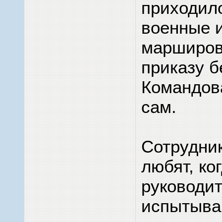
приходило
военные 
марширов
приказу б
Командов
сам.
Сотрудник
любят, ко
руководи
испытыва