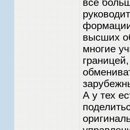
все больш
руководи
формации
высших о
многие уч
границей,
обменива
зарубежн
А у тех е
поделитьс
оригинал
управлен