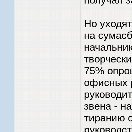
Но уходя
на сумас
начальник
творчески
75% опро
офисных 
руководит
звена - н
тиранию 
руководст