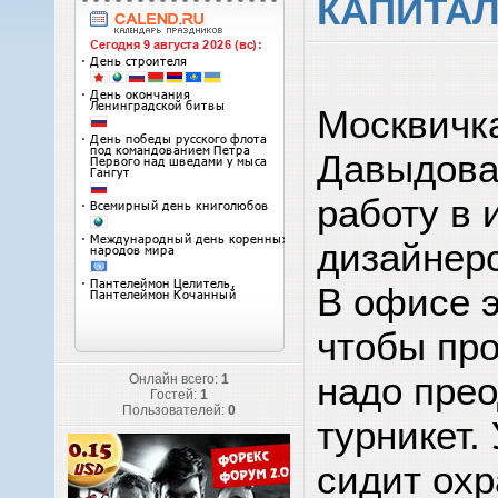
КАПИТАЛ
Москвичк
Давыдова
работу в 
дизайнер
В офисе э
чтобы про
надо пре
Онлайн всего:
1
Гостей:
1
Пользователей:
0
турникет.
сидит охр