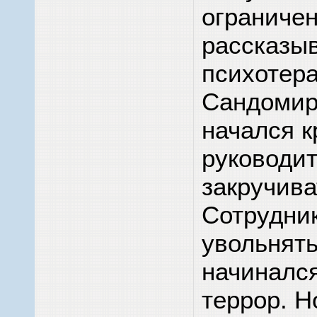
ограничен
рассказы
психотер
Сандомирс
начался к
руководит
закручива
Сотрудник
увольнять
начиналс
террор. Н