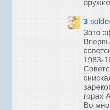
оружие
3
solde
Зато э
Впервы
советс
1983-1
Советс
сниска
зареко
горах 
Во мно