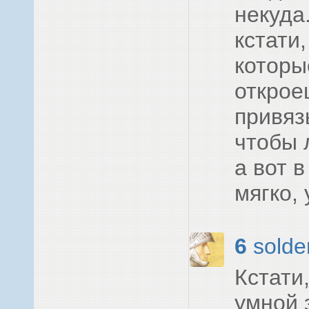
некуда.
кстати
которы
открое
привяз
чтобы 
а вот 
мягко, 
6
solde
Кстати
умной 