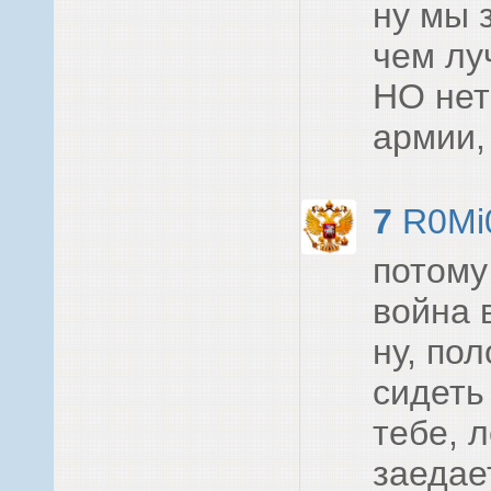
ну мы 
чем лу
НО нет
армии,
7
R0Mi
потому
война 
ну, по
сидеть
тебе, 
заедает