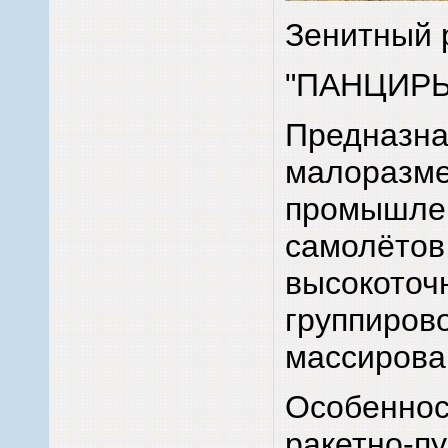
Зенитный 
"ПАНЦИРЬ
Предназна
малоразме
промышлен
самолётов,
высокоточн
группиров
массирова
Особеннос
ракетно-п