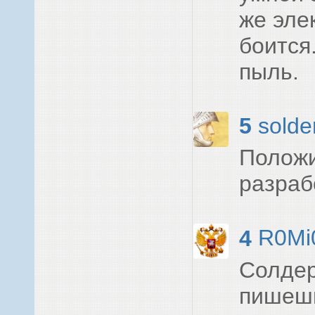
же эле
боится
пыль.
5
solde
Положи
разраб
4
R0Mi
Солдер
пишешь