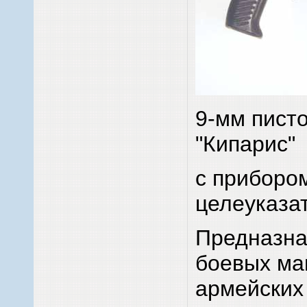
9-мм пист
"Кипарис"
с приборо
целеуказа
Предназна
боевых ма
армейских