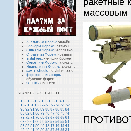
ракетные 
массовым 
Аналитика Форекс
онлайн
Брокеры Форекс
- отзывы
Сигналы Форекс
бесплатно
Стратегии Форекс
- отзывы
InstaForex
- лучший брокер
Советники Форекс
- скачать
Индикаторы Форекс
- скачать
savini wheels
- savini wheels
форекс начинающим
-
обучение форекс
Отзывы
обо всем
АРХИВ НОВОСТЕЙ HOLE
109
108
107
106
105
104
103
102
101
100
99
98
97
96
95
94
93
92
91
90
89
88
87
86
85
84
83
82
81
80
79
78
77
76
75
74
ПРОТИВО
73
72
71
70
69
68
67
66
65
64
63
62
61
60
59
58
57
56
55
54
53
52
51
50
49
48
47
46
45
44
43
42
41
40
39
38
37
36
35
34