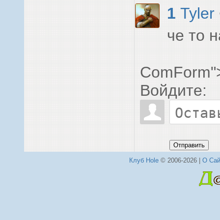
1
Tyler
че то 
ComForm"
Войдите:
Отправить
Клуб Hole
© 2006-2026 |
О Сай