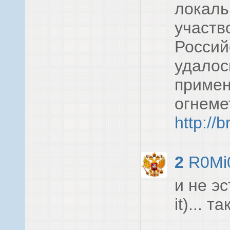
локаль
участв
Россий
удалос
примен
огнеме
http://
2
R0Mi
и не э
it)... 