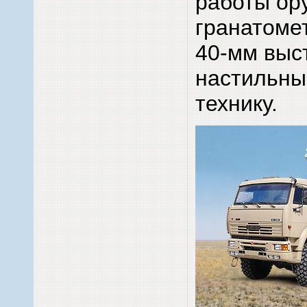
работы ор
гранатоме
40-мм выс
настильны
технику.