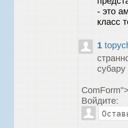
предст
- это 
класс 
1
topyc
странн
субару 
ComForm"
Войдите: