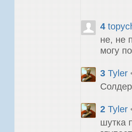
4
topyc
не, не 
могу по
3
Tyler
Солдер
2
Tyler
шутка 