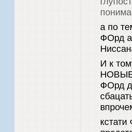
глупост
поним
а по те
ФОрд а
Ниссан
И к то
НОВЫЕ
ФОрд д
сбацать
впроче
кстати 