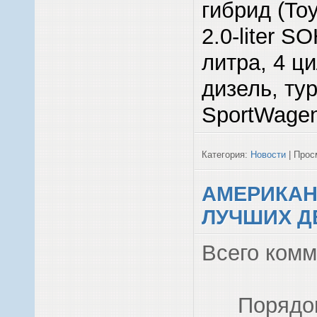
гибрид (Toy
2.0-liter SO
литра, 4 ц
дизель, ту
SportWagen
Категория:
Новости
| Просм
АМЕРИКАН
ЛУЧШИХ Д
Всего ком
Порядо