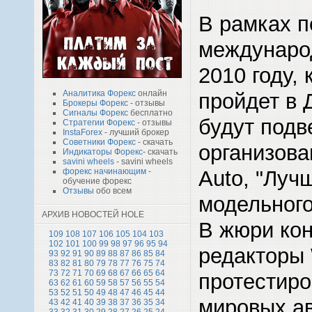
В рамках п
международ
2010 году,
пройдет в 
Аналитика Форекс
онлайн
Брокеры Форекс
- отзывы
Сигналы Форекс
бесплатно
будут подв
Стратегии Форекс
- отзывы
InstaForex
- лучший брокер
Советники Форекс
- скачать
организова
Индикаторы Форекс
- скачать
savini wheels
- savini wheels
Auto, "Луч
форекс начинающим
-
обучение форекс
Отзывы
обо всем
модельного
АРХИВ НОВОСТЕЙ HOLE
В жюри ко
109
108
107
106
105
104
103
102
101
100
99
98
97
96
95
94
редакторы 
93
92
91
90
89
88
87
86
85
84
83
82
81
80
79
78
77
76
75
74
73
72
71
70
69
68
67
66
65
64
протестиро
63
62
61
60
59
58
57
56
55
54
53
52
51
50
49
48
47
46
45
44
мировых ав
43
42
41
40
39
38
37
36
35
34