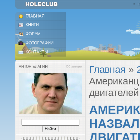
ГЛАВНАЯ
КНИГИ
ФОРУМ
ФОТОГРАФИИ
КОНТАКТЫ
Главная
»
АНТОН БЛАГИН
Об авторе
Американц
двигателей
АМЕРИ
НАЗВАЛ
ДВИГАТ