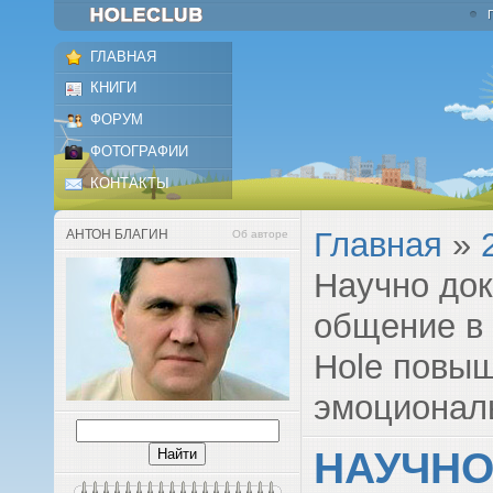
ГЛАВНАЯ
КНИГИ
ФОРУМ
ФОТОГРАФИИ
КОНТАКТЫ
Главная
»
АНТОН БЛАГИН
Об авторе
Научно док
общение в
Hole повыш
эмоциональ
НАУЧНО