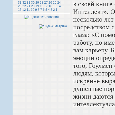
в своей книг
33
32
31
30
29
28
27
26
25
24
23
22
21
20
19
18
17
16
15
14
Интеллект». 
13
12
11
10
9
8
7
6
5
4
3
2
1
несколько лет
посредством с
глаза: «С пом
работу, но им
вам карьеру. 
эмоции опред
того, Гоулмен
людям, которы
искренне выра
душевные пор
жизни даются 
интеллектуала