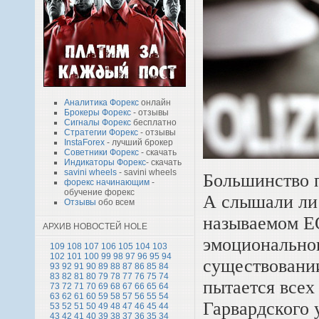
Аналитика Форекс
онлайн
Брокеры Форекс
- отзывы
Сигналы Форекс
бесплатно
Стратегии Форекс
- отзывы
InstaForex
- лучший брокер
Советники Форекс
- скачать
Индикаторы Форекс
- скачать
savini wheels
- savini wheels
Большинство п
форекс начинающим
-
обучение форекс
А слышали ли 
Отзывы
обо всем
называемом E
АРХИВ НОВОСТЕЙ HOLE
эмоциональног
109
108
107
106
105
104
103
102
101
100
99
98
97
96
95
94
существовани
93
92
91
90
89
88
87
86
85
84
83
82
81
80
79
78
77
76
75
74
пытается всех
73
72
71
70
69
68
67
66
65
64
63
62
61
60
59
58
57
56
55
54
Гарвардского 
53
52
51
50
49
48
47
46
45
44
43
42
41
40
39
38
37
36
35
34