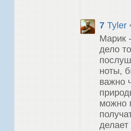
7
Tyler
Марик 
дело т
послуш
ноты, б
важно ч
природ
можно 
получат
делает