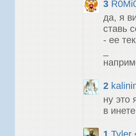
3
R0Mi
да, я в
ставь с
- ее т
_
наприме
2
kalini
ну это 
в инете.
1
Tyler