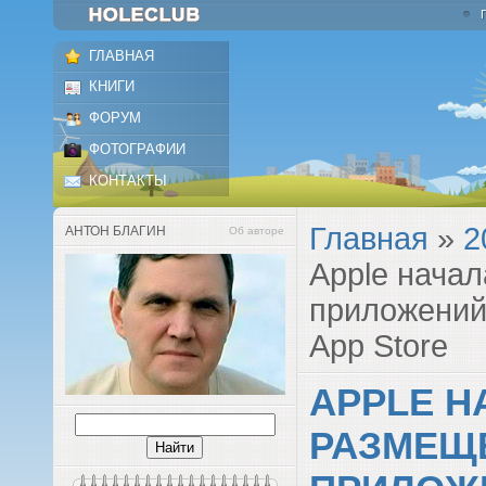
ГЛАВНАЯ
КНИГИ
ФОРУМ
ФОТОГРАФИИ
КОНТАКТЫ
Главная
»
2
АНТОН БЛАГИН
Об авторе
Apple нача
приложений
App Store
APPLE Н
РАЗМЕЩ