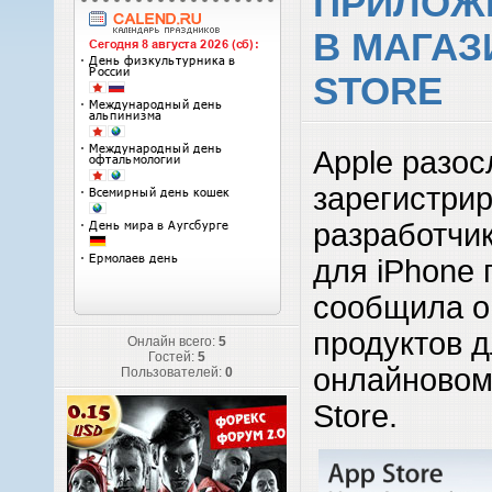
ПРИЛОЖ
В МАГАЗ
STORE
Apple разо
зарегистри
разработчи
для iPhone 
сообщила о
продуктов д
Онлайн всего:
5
Гостей:
5
онлайновом
Пользователей:
0
Store.