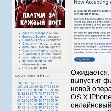
Аналитика Форекс
онлайн
Брокеры Форекс
- отзывы
Сигналы Форекс
бесплатно
Стратегии Форекс
- отзывы
InstaForex
- лучший брокер
Советники Форекс
- скачать
Индикаторы Форекс
- скачать
savini wheels
- savini wheels
форекс начинающим
-
обучение форекс
Отзывы
обо всем
Ожидается, 
АРХИВ НОВОСТЕЙ HOLE
выпустит ф
109
108
107
106
105
104
103
новой опер
102
101
100
99
98
97
96
95
94
93
92
91
90
89
88
87
86
85
84
83
82
81
80
79
78
77
76
75
74
OS X iPhone
73
72
71
70
69
68
67
66
65
64
63
62
61
60
59
58
57
56
55
54
онлайновый
53
52
51
50
49
48
47
46
45
44
43
42
41
40
39
38
37
36
35
34