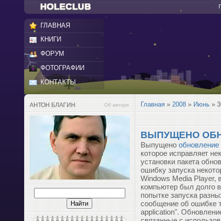
ГЛАВНАЯ
КНИГИ
ФОРУМ
ФОТОГРАФИИ
КОНТАКТЫ
Главная
»
2008
»
Июнь
»
3
АНТОН БЛАГИН
Об авторе
ВЫПУЩЕНО ОБНО
Выпущено
обновление
которое исправляет не
установки пакета обнов
ошибку запуска некотор
Windows Media Player, 
компьютер был долго в
попытке запуска разны
сообщение об ошибке ти
application". Обновлен
связанные с использов