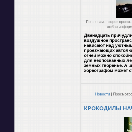
По словам авторов проект
любая информац
Двенадцать причудли
воздушное пространс
нависают над уютным
проезжающих автолюб
огней можно спокойн
для неопознанных лет
земных творенье. А ш
хореографом может ст
Новости
| Просмотро
КРОКОДИЛЫ НА