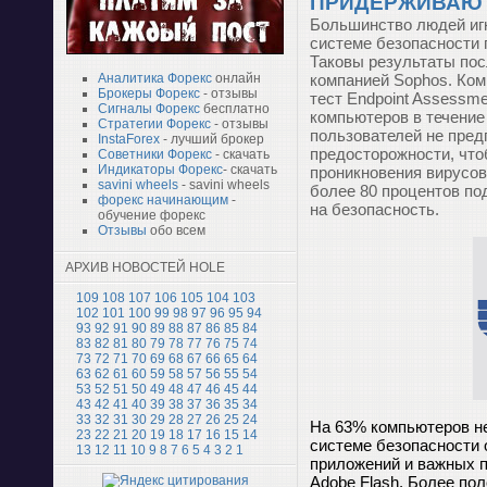
ПРИДЕРЖИВАЮТ
Большинство людей иг
системе безопасности
Таковы результаты пос
компанией Sophos. Ко
Аналитика Форекс
онлайн
Брокеры Форекс
- отзывы
тест Endpoint Assessme
Сигналы Форекс
бесплатно
компьютеров в течение
Стратегии Форекс
- отзывы
пользователей не пре
InstaForex
- лучший брокер
предосторожности, что
Советники Форекс
- скачать
Индикаторы Форекс
- скачать
проникновения вирусов 
savini wheels
- savini wheels
более 80 процентов по
форекс начинающим
-
на безопасность.
обучение форекс
Отзывы
обо всем
АРХИВ НОВОСТЕЙ HOLE
109
108
107
106
105
104
103
102
101
100
99
98
97
96
95
94
93
92
91
90
89
88
87
86
85
84
83
82
81
80
79
78
77
76
75
74
73
72
71
70
69
68
67
66
65
64
63
62
61
60
59
58
57
56
55
54
53
52
51
50
49
48
47
46
45
44
43
42
41
40
39
38
37
36
35
34
33
32
31
30
29
28
27
26
25
24
На 63% компьютеров н
23
22
21
20
19
18
17
16
15
14
системе безопасности
13
12
11
10
9
8
7
6
5
4
3
2
1
приложений и важных п
Adobe Flash. Более по