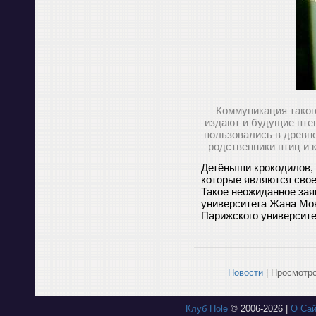
Коммуникация таког
издают и будущие пте
пользовались в древн
родственники птиц и к
Детёныши крокодилов, 
которые являются сво
Такое неожиданное зая
университета Жана Мон
Парижского университе
Новости
| Просмотро
Клуб Hole
© 2006-2026 |
О Сай