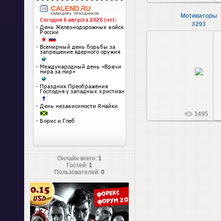
Мотиваторы
#293
2015-04-08
«История в ХХ веке 
твориться ПРОТИВ Рос
счет России и на костях
- вот такие они, Брон
наз...
1495
Онлайн всего:
1
Гостей:
1
Пользователей:
0