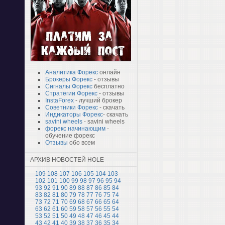
Аналитика Форекс
онлайн
Брокеры Форекс
- отзывы
Сигналы Форекс
бесплатно
Стратегии Форекс
- отзывы
InstaForex
- лучший брокер
Советники Форекс
- скачать
Индикаторы Форекс
- скачать
savini wheels
- savini wheels
форекс начинающим
-
обучение форекс
Отзывы
обо всем
АРХИВ НОВОСТЕЙ HOLE
109
108
107
106
105
104
103
102
101
100
99
98
97
96
95
94
93
92
91
90
89
88
87
86
85
84
83
82
81
80
79
78
77
76
75
74
73
72
71
70
69
68
67
66
65
64
63
62
61
60
59
58
57
56
55
54
53
52
51
50
49
48
47
46
45
44
43
42
41
40
39
38
37
36
35
34