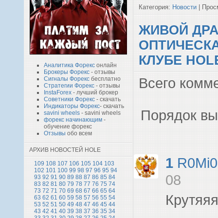
Категория:
Новости
| Просм
ЖИВОЙ ДРА
ОПТИЧЕСК
КЛУБЕ HOL
Аналитика Форекс
онлайн
Брокеры Форекс
- отзывы
Сигналы Форекс
бесплатно
Всего комм
Стратегии Форекс
- отзывы
InstaForex
- лучший брокер
Советники Форекс
- скачать
Индикаторы Форекс
- скачать
Порядок вы
savini wheels
- savini wheels
форекс начинающим
-
обучение форекс
Отзывы
обо всем
АРХИВ НОВОСТЕЙ HOLE
1
R0Mi0
109
108
107
106
105
104
103
102
101
100
99
98
97
96
95
94
08
93
92
91
90
89
88
87
86
85
84
83
82
81
80
79
78
77
76
75
74
73
72
71
70
69
68
67
66
65
64
Крутяя
63
62
61
60
59
58
57
56
55
54
53
52
51
50
49
48
47
46
45
44
43
42
41
40
39
38
37
36
35
34