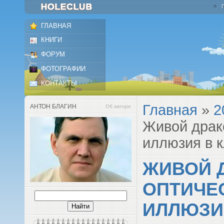
ГЛАВНАЯ
КНИГИ
ФОРУМ
ФОТОГРАФИИ
КОНТАКТЫ
Главная
»
2
АНТОН БЛАГИН
Об авторе
Живой драк
иллюзия в к
ЖИВОЙ Д
ОПТИЧЕ
ИЛЛЮЗИ