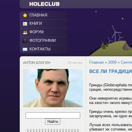
ГЛАВНАЯ
КНИГИ
ФОРУМ
ФОТОГРАФИИ
КОНТАКТЫ
Главная
»
2009
»
Сентя
АНТОН БЛАГИН
Об авторе
ВСЕ ЛИ ТРАДИЦИ
Гринды (Globicephala 
грация, непосредственн
Они невероятно игривы
на хвосте» около минут
Гринды очень крепко пр
загарпунена, ни одно ж
Лучше всех пользовать
убивают их сотнями, н