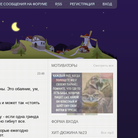
Е СООБЩЕНИЯ НА ФОРУМЕ
RSS
РЕГИСТРАЦИЯ
ВХОД
МОТИВАТОРЫ
Смотреть все
23:49
ы. Это обаяние, ум,
 и может так «стоять
у - если одна гринда
но гибнут все.
ФОРМА ВХОДА
торые ежегодно
ХИТ-ДЮЖИНА №23
Все mp3
ет.