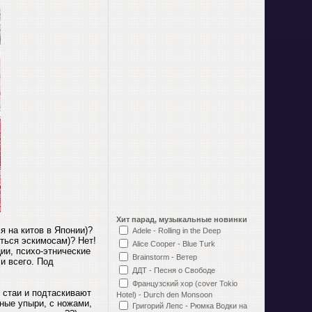
Хит парад, музыкальные новинки
я на китов в Японии)?
Adele - Rolling in the Deep
иться эскимосам)? Нет!
Alice Cooper - Blue Turk
ии, психо-этнические
Brainstorm - Ветер
и всего. Под
ДДТ - Песня о Свободе
Французский хор (cover Tokio
 стаи и подтаскивают
Hotel) - Durch den Monsoon
ные упыри, с ножами,
Григорий Лепс - Рюмка Водки на