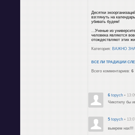
Десятки экоорганизаци
взглянуть на календарь
убивать будем!
...Ученые из универси
человека являются вов
отождествляют этих жив
Категория:
ВАЖНО ЗН
ВСЕ ЛИ ТРАДИЦИИ СЛЕ
Всего комментариев:
6
6
topych
• 13:0
Чикотилу бы и
5
topych
• 13:0
вымрем нах!!!