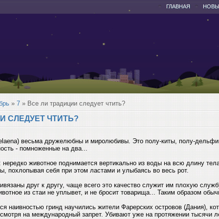
ГЛАВНАЯ
НОВЫ
брь
»
7
» Все ли традиции следует чтить?
И СЛЕДУЕТ ЧТИТЬ?
melaena) весьма дружелюбны и миролюбивы. Это полу-киты, полу-дельфин
ость - помноженные на два...
: нередко животное поднимается вертикально из воды на всю длину тела
ы, похлопывая себя при этом ластами и улыбаясь во весь рот.
ивязаны друг к другу, чаще всего это качество служит им плохую служб
ивотное из стаи не уплывет, и не бросит товарища... Таким образом обыч
ся наивностью гринд научились жители Фарерских островов (Дания), ко
есмотря на международный запрет. Убивают уже на протяжении тысячи л