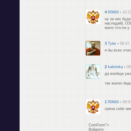
4
R0Mi0
• 10:2
ну за них буд
наследий), ОЗ
мало что-ли у 
3
Tyler
• 09:47
я бы всех эти
2
kalininka
• 09
да вообще ужа
так жалко бед
1
R0Mi0
• 09:0
хрена себе зве
ComForm">
Войдите: