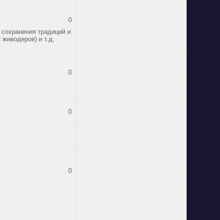
0
 сохранения традиций и
живодеров) и т.д.
0
0
0