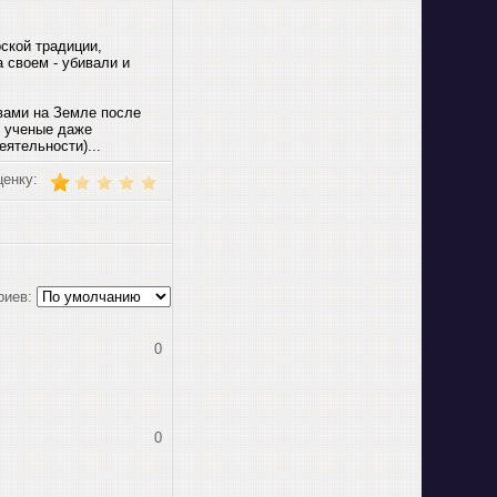
ской традиции,
 своем - убивали и
вами на Земле после
е ученые даже
ятельности)...
ценку:
риев:
0
0