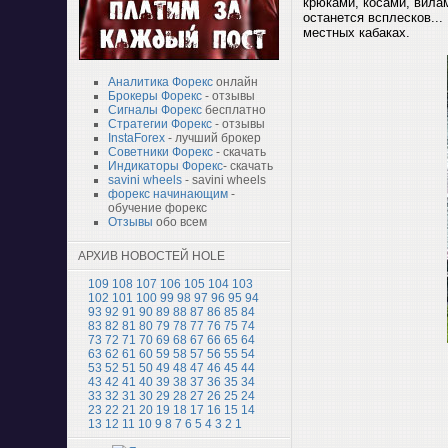
крюками, косами, вилам
останется всплесков...
местных кабаках.
Аналитика Форекс
онлайн
Брокеры Форекс
- отзывы
Сигналы Форекс
бесплатно
Стратегии Форекс
- отзывы
InstaForex
- лучший брокер
Советники Форекс
- скачать
Индикаторы Форекс
- скачать
savini wheels
- savini wheels
форекс начинающим
-
обучение форекс
Отзывы
обо всем
АРХИВ НОВОСТЕЙ HOLE
109
108
107
106
105
104
103
102
101
100
99
98
97
96
95
94
93
92
91
90
89
88
87
86
85
84
83
82
81
80
79
78
77
76
75
74
73
72
71
70
69
68
67
66
65
64
63
62
61
60
59
58
57
56
55
54
53
52
51
50
49
48
47
46
45
44
43
42
41
40
39
38
37
36
35
34
33
32
31
30
29
28
27
26
25
24
23
22
21
20
19
18
17
16
15
14
13
12
11
10
9
8
7
6
5
4
3
2
1