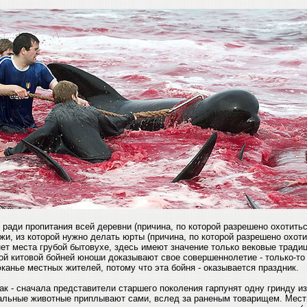
ради пропитания всей деревни (причина, по которой разрешено охотитьс
жи, из которой нужно делать юрты (причина, по которой разрешено охот
ет места грубой бытовухе, здесь имеют значение только вековые традиц
ой китовой бойней юноши доказывают свое совершеннолетие - только-то 
анье местных жителей, потому что эта бойня - оказывается праздник.
ак - сначала представители старшего поколения гарпунят одну гринду из
стальные животные приплывают сами, вслед за раненым товарищем. Мест