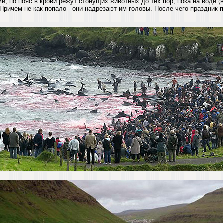
и, по пояс в крови режут стонущих животных до тех пор, пока на воде (
 Причем не как попало - они надрезают им головы. После чего праздник