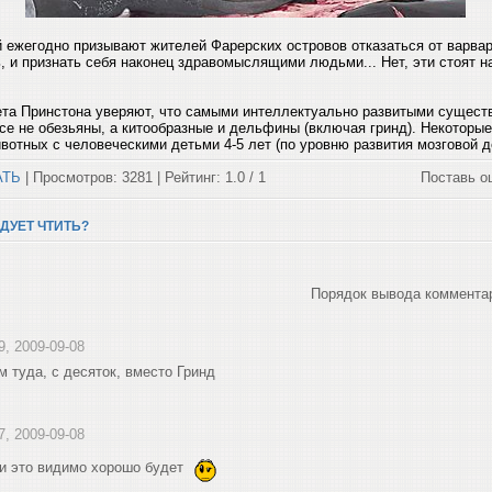
й ежегодно призывают жителей Фарерских островов отказаться от варвар
, и признать себя наконец здравомыслящими людьми... Нет, эти стоят на
тета Принстона уверяют, что самыми интеллектуально развитыми сущест
се не обезьяны, а китообразные и дельфины (включая гринд). Некоторы
отных с человеческими детьми 4-5 лет (по уровню развития мозговой де
АТЬ
| Просмотров: 3281 | Рейтинг: 1.0 / 1
Поставь о
ДУЕТ ЧТИТЬ?
Порядок вывода коммента
9, 2009-09-08
м туда, с десяток, вместо Гринд
7, 2009-09-08
 и это видимо хорошо будет