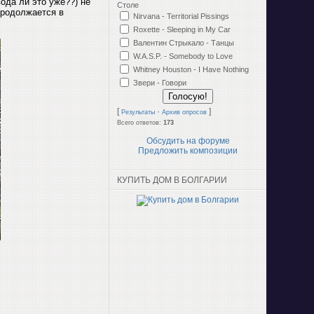
вода ли это уже??) не
Столе
 продолжается в
Nirvana - Territorial Pissings
Roxette - Sleeping in My Car
Валентин Стрыкало - Танцы
W.A.S.P. - Somebody to Love
Whitney Houston - I Have Nothing
Звери - Говори
[
·
]
Результаты
Архив опросов
Всего ответов:
173
Обсудить на форуме
Предложить композиции
КУПИТЬ ДОМ В БОЛГАРИИ