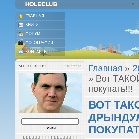
ГЛАВНАЯ
КНИГИ
ФОРУМ
ФОТОГРАФИИ
КОНТАКТЫ
Главная
»
2
АНТОН БЛАГИН
Об авторе
» Вот ТАКО
покупать!!!
ВОТ ТАК
ДРЫНДУ
ПОКУПАТ