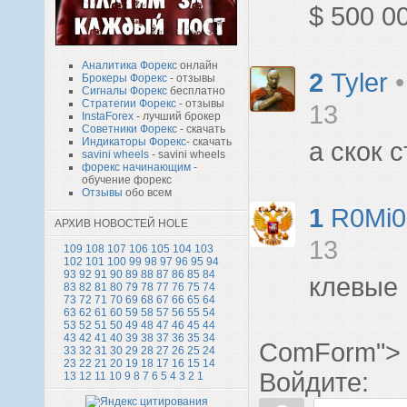
$ 500 0
Аналитика Форекс
онлайн
2
Tyler
Брокеры Форекс
- отзывы
Сигналы Форекс
бесплатно
Стратегии Форекс
- отзывы
13
InstaForex
- лучший брокер
Советники Форекс
- скачать
Индикаторы Форекс
- скачать
а скок 
savini wheels
- savini wheels
форекс начинающим
-
обучение форекс
Отзывы
обо всем
1
R0Mi0
АРХИВ НОВОСТЕЙ HOLE
13
109
108
107
106
105
104
103
102
101
100
99
98
97
96
95
94
93
92
91
90
89
88
87
86
85
84
клевые
83
82
81
80
79
78
77
76
75
74
73
72
71
70
69
68
67
66
65
64
63
62
61
60
59
58
57
56
55
54
53
52
51
50
49
48
47
46
45
44
43
42
41
40
39
38
37
36
35
34
ComForm">
33
32
31
30
29
28
27
26
25
24
23
22
21
20
19
18
17
16
15
14
Войдите:
13
12
11
10
9
8
7
6
5
4
3
2
1