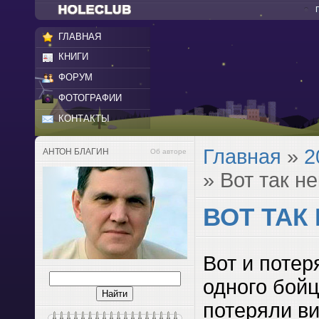
ГЛАВНАЯ
КНИГИ
ФОРУМ
ФОТОГРАФИИ
КОНТАКТЫ
Главная
»
2
АНТОН БЛАГИН
Об авторе
» Вот так н
ВОТ ТАК
Вот и поте
одного бойц
потеряли в