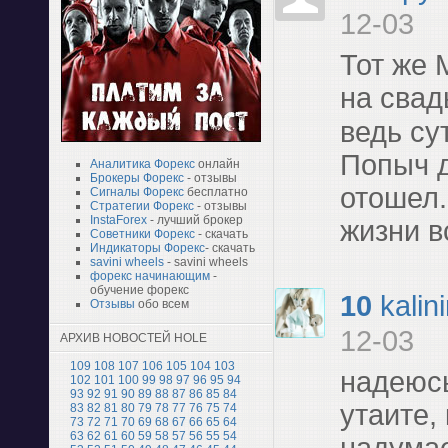
12-03
Тот же 
на сва
ведь сут
Попыч 
Аналитика Форекс
онлайн
Брокеры Форекс
- отзывы
отошел.
Сигналы Форекс
бесплатно
Стратегии Форекс
- отзывы
InstaForex
- лучший брокер
жизни в
Советники Форекс
- скачать
Индикаторы Форекс
- скачать
savini wheels
- savini wheels
форекс начинающим
-
обучение форекс
10
kalin
Отзывы
обо всем
12-03
АРХИВ НОВОСТЕЙ HOLE
109
108
107
106
105
104
103
надеюсь
102
101
100
99
98
97
96
95
94
93
92
91
90
89
88
87
86
85
84
утаите,
83
82
81
80
79
78
77
76
75
74
73
72
71
70
69
68
67
66
65
64
63
62
61
60
59
58
57
56
55
54
надума