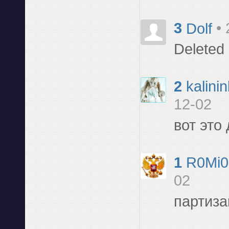
3
Dolf
•
Deleted
2
kalini
12-02
вот это
1
R0Mi0
02
партиза