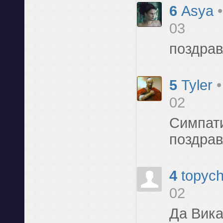
6
Asya
03
поздра
5
Tyler
02
Симпат
поздрав
4
topyc
02
Да Вика