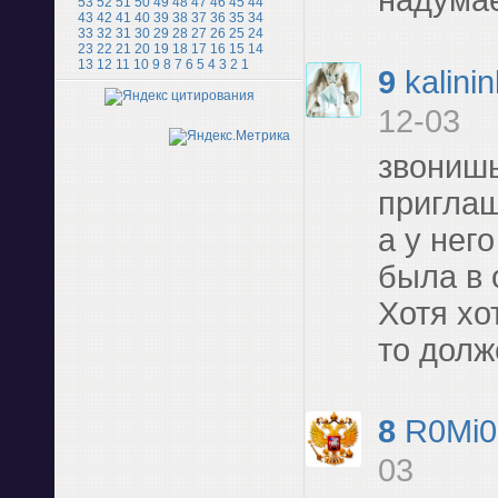
53
52
51
50
49
48
47
46
45
44
43
42
41
40
39
38
37
36
35
34
33
32
31
30
29
28
27
26
25
24
23
22
21
20
19
18
17
16
15
14
13
12
11
10
9
8
7
6
5
4
3
2
1
9
kalini
12-03
звонишь
приглаш
а у нег
была в 
Хотя хо
то долж
8
R0Mi0
03