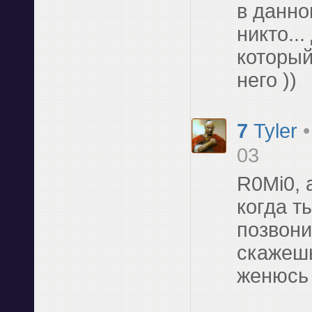
в данно
никто..
который
него ))
7
Tyler
03
R0Mi0, 
когда т
позвони
скажешь
женюс