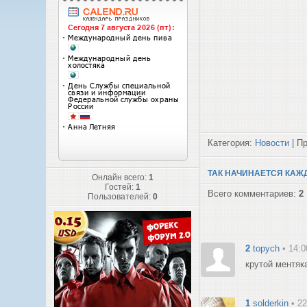
Категория:
Новости
| Пр
ТАК НАЧИНАЕТСЯ КАЖД
Онлайн всего:
1
Гостей:
1
Всего комментариев:
2
Пользователей:
0
2
topych
• 14:0
крутой ментяк
1
solderkin
• 2