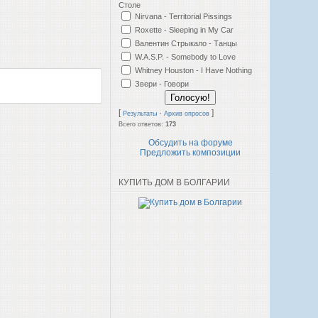
Столе
Nirvana - Territorial Pissings
Roxette - Sleeping in My Car
Валентин Стрыкало - Танцы
W.A.S.P. - Somebody to Love
Whitney Houston - I Have Nothing
Звери - Говори
[
·
]
Результаты
Архив опросов
Всего ответов:
173
Обсудить на форуме
Предложить композиции
КУПИТЬ ДОМ В БОЛГАРИИ