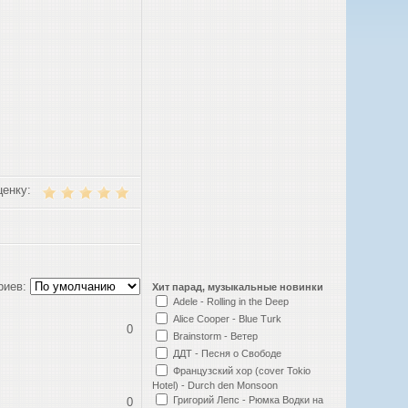
ценку:
риев:
Хит парад, музыкальные новинки
Adele - Rolling in the Deep
Alice Cooper - Blue Turk
0
Brainstorm - Ветер
ДДТ - Песня о Свободе
Французский хор (cover Tokio
Hotel) - Durch den Monsoon
Григорий Лепс - Рюмка Водки на
0