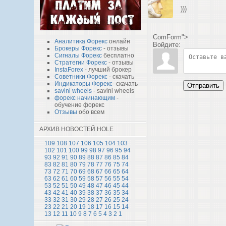
)))
ComForm">
Аналитика Форекс
онлайн
Войдите:
Брокеры Форекс
- отзывы
Сигналы Форекс
бесплатно
Стратегии Форекс
- отзывы
InstaForex
- лучший брокер
Советники Форекс
- скачать
Индикаторы Форекс
- скачать
Отправить
savini wheels
- savini wheels
форекс начинающим
-
обучение форекс
Отзывы
обо всем
АРХИВ НОВОСТЕЙ HOLE
109
108
107
106
105
104
103
102
101
100
99
98
97
96
95
94
93
92
91
90
89
88
87
86
85
84
83
82
81
80
79
78
77
76
75
74
73
72
71
70
69
68
67
66
65
64
63
62
61
60
59
58
57
56
55
54
53
52
51
50
49
48
47
46
45
44
43
42
41
40
39
38
37
36
35
34
33
32
31
30
29
28
27
26
25
24
23
22
21
20
19
18
17
16
15
14
13
12
11
10
9
8
7
6
5
4
3
2
1