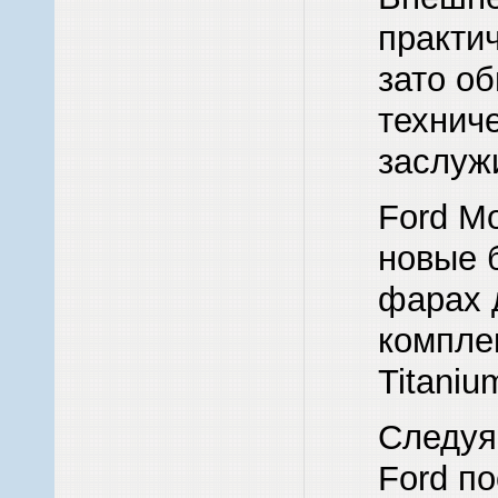
практи
зато об
технич
заслуж
Ford M
новые 
фарах 
комплек
Titaniu
Следуя
Ford п