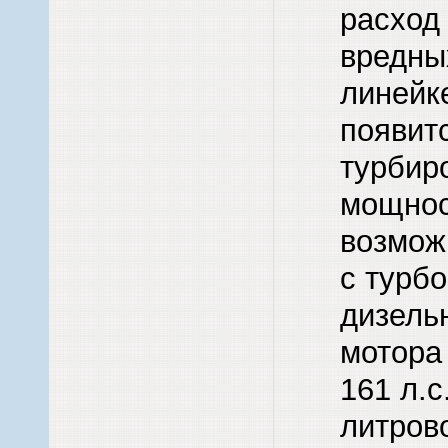
расход
вредны
линейк
появит
турбир
мощност
возмож
с турб
дизель
мотора
161 л.с
литров