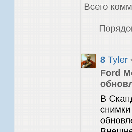
Всего ком
Порядо
8
Tyler
Ford M
обнов
В Скан
снимки
обновл
Внешне