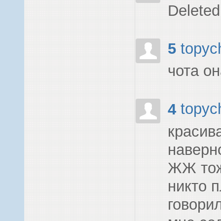
Deleted
5
topyc
чота о
4
topyc
красив
наверн
ЖЖ тож
никто п
говори