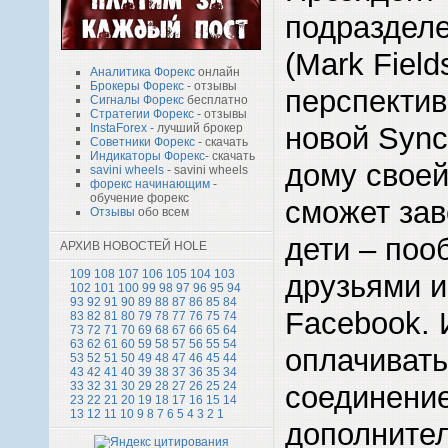
подраздел
(Mark Field
Аналитика Форекс
онлайн
Брокеры Форекс
- отзывы
перспекти
Сигналы Форекс
бесплатно
Стратегии Форекс
- отзывы
новой Sync
InstaForex
- лучший брокер
Советники Форекс
- скачать
Индикаторы Форекс
- скачать
дому своей
savini wheels
- savini wheels
форекс начинающим
-
обучение форекс
сможет зав
Отзывы
обо всем
дети – поо
АРХИВ НОВОСТЕЙ HOLE
109
108
107
106
105
104
103
друзьями и
102
101
100
99
98
97
96
95
94
93
92
91
90
89
88
87
86
85
84
Facebook. 
83
82
81
80
79
78
77
76
75
74
73
72
71
70
69
68
67
66
65
64
63
62
61
60
59
58
57
56
55
54
оплачиват
53
52
51
50
49
48
47
46
45
44
43
42
41
40
39
38
37
36
35
34
соединение
33
32
31
30
29
28
27
26
25
24
23
22
21
20
19
18
17
16
15
14
13
12
11
10
9
8
7
6
5
4
3
2
1
дополнител