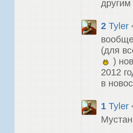
другим
2
Tyler
вообще
(для в
) но
2012 го
в новос
1
Tyler
Мустан