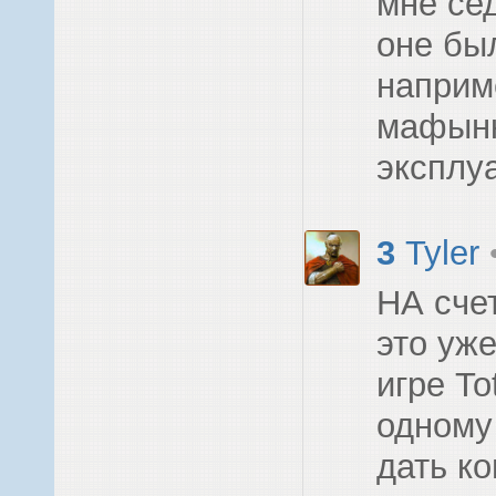
мне сед
оне был
наприме
мафынк
эксплу
3
Tyler
НА счет
это уж
игре Tot
одному
дать к