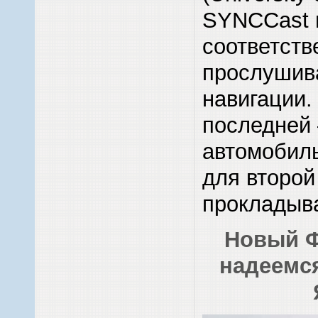
SYNCCast и
соответств
прослушива
навигации.
последней
автомобиль
для второ
прокладыва
Новый Ф
надеемся