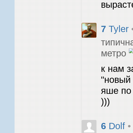
вырасте
7
Tyler
типичн
метро
к нам з
"новый
яше по
)))
6
Dolf
•