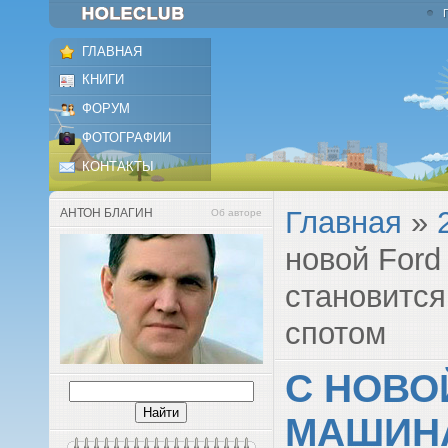
ГЛАВНАЯ
КНИГИ
ФОРУМ
ФОТОГРАФИИ
КОНТАКТЫ
Главная
»
АНТОН БЛАГИН
Об авторе
новой Ford
становится
спотом
С НОВО
МАШИН