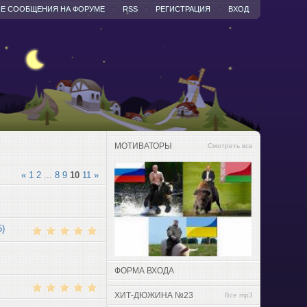
Е СООБЩЕНИЯ НА ФОРУМЕ
RSS
РЕГИСТРАЦИЯ
ВХОД
МОТИВАТОРЫ
Смотреть все
«
1
2
...
8
9
10
11
»
5)
ФОРМА ВХОДА
)
ХИТ-ДЮЖИНА №23
Все mp3