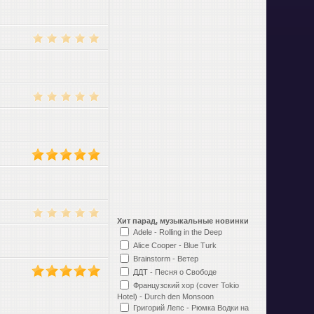
)
)
)
)
Хит парад, музыкальные новинки
Adele - Rolling in the Deep
Alice Cooper - Blue Turk
Brainstorm - Ветер
)
ДДТ - Песня о Свободе
Французский хор (cover Tokio
Hotel) - Durch den Monsoon
Григорий Лепс - Рюмка Водки на