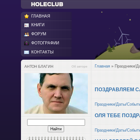
ГЛАВНАЯ
КНИГИ
ФОРУМ
ФОТОГРАФИИ
КОНТАКТЫ
Главная
»
Праздники/Д
АНТОН БЛАГИН
Об авторе
ПОЗДРАВЛЯЕМ С
Праздники/Даты/Событ
ОЛЯ ТЕБЕ ПОЗД
Праздники/Даты/Событ