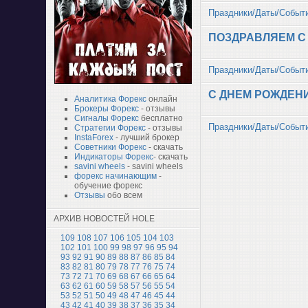
Праздники/Даты/Событ
ПОЗДРАВЛЯЕМ С 
Праздники/Даты/Событ
С ДНЕМ РОЖДЕНИ
Аналитика Форекс
онлайн
Брокеры Форекс
- отзывы
Сигналы Форекс
бесплатно
Праздники/Даты/Событ
Стратегии Форекс
- отзывы
InstaForex
- лучший брокер
Советники Форекс
- скачать
Индикаторы Форекс
- скачать
savini wheels
- savini wheels
форекс начинающим
-
обучение форекс
Отзывы
обо всем
АРХИВ НОВОСТЕЙ HOLE
109
108
107
106
105
104
103
102
101
100
99
98
97
96
95
94
93
92
91
90
89
88
87
86
85
84
83
82
81
80
79
78
77
76
75
74
73
72
71
70
69
68
67
66
65
64
63
62
61
60
59
58
57
56
55
54
53
52
51
50
49
48
47
46
45
44
43
42
41
40
39
38
37
36
35
34