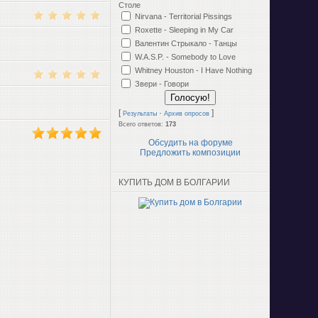
Столе
)
Nirvana - Territorial Pissings
Roxette - Sleeping in My Car
Валентин Стрыкало - Танцы
W.A.S.P. - Somebody to Love
Whitney Houston - I Have Nothing
)
Звери - Говори
[
·
]
Результаты
Архив опросов
Всего ответов:
173
)
Обсудить на форуме
Предложить композиции
КУПИТЬ ДОМ В БОЛГАРИИ