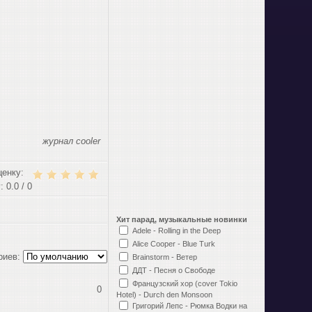
журнал cooler
ценку:
: 0.0 / 0
Хит парад, музыкальные новинки
Adele - Rolling in the Deep
Alice Cooper - Blue Turk
риев:
Brainstorm - Ветер
ДДТ - Песня о Свободе
Французский хор (cover Tokio
0
Hotel) - Durch den Monsoon
Григорий Лепс - Рюмка Водки на