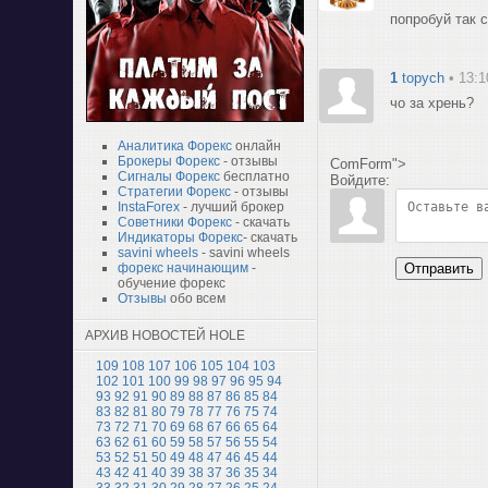
попробуй так с
1
topych
• 13:1
чо за хрень?
Аналитика Форекс
онлайн
Брокеры Форекс
- отзывы
ComForm">
Сигналы Форекс
бесплатно
Войдите:
Стратегии Форекс
- отзывы
InstaForex
- лучший брокер
Советники Форекс
- скачать
Индикаторы Форекс
- скачать
savini wheels
- savini wheels
Отправить
форекс начинающим
-
обучение форекс
Отзывы
обо всем
АРХИВ НОВОСТЕЙ HOLE
109
108
107
106
105
104
103
102
101
100
99
98
97
96
95
94
93
92
91
90
89
88
87
86
85
84
83
82
81
80
79
78
77
76
75
74
73
72
71
70
69
68
67
66
65
64
63
62
61
60
59
58
57
56
55
54
53
52
51
50
49
48
47
46
45
44
43
42
41
40
39
38
37
36
35
34