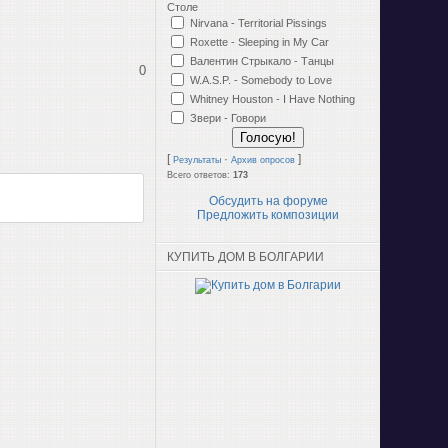
Столе
Nirvana - Territorial Pissings
Roxette - Sleeping in My Car
Валентин Стрыкало - Танцы
0
W.A.S.P. - Somebody to Love
Whitney Houston - I Have Nothing
Звери - Говори
[
·
]
Результаты
Архив опросов
Всего ответов:
173
Обсудить на форуме
Предложить композиции
КУПИТЬ ДОМ В БОЛГАРИИ