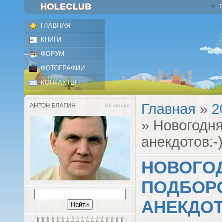
ГЛАВНАЯ
КНИГИ
ФОРУМ
ФОТОГРАФИИ
КОНТАКТЫ
Главная
»
2
АНТОН БЛАГИН
Об авторе
» Новогодн
анекдотов:-
НОВОГО
ПОДБОР
АНЕКДОТ