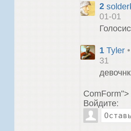
2
solder
01-01
Голоси
1
Tyler
31
девочнк
ComForm">
Войдите: