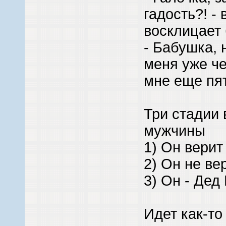
гадость?! - 
восклицает
- Бабушка, 
меня уже че
мне еще пя
Три стадии
мужчины
1) Он верит
2) Он не ве
3) Он - Дед
Идет как-то