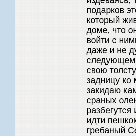
подарков эт
который жи
доме, что о
войти с ним
даже и не д
следующем 
свою толст
задницу ко 
закидаю ка
сраных олен
разбегутся 
идти пешко
гребаный С