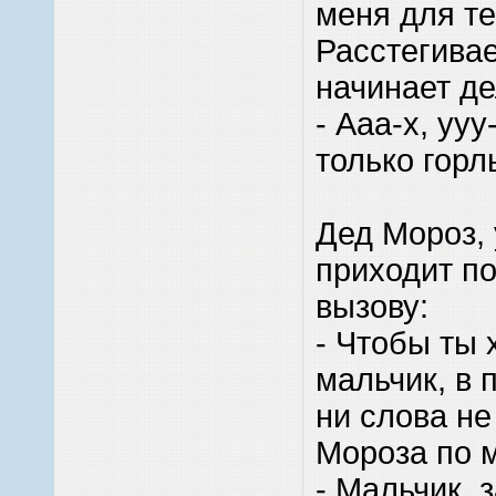
меня для те
Расстегивае
начинает де
- Ааа-х, ууу
только горл
Дед Мороз,
приходит п
вызову:
- Чтобы ты 
мальчик, в 
ни слова не
Мороза по 
- Мальчик, 