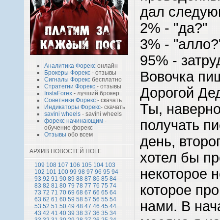
дал следую
2% - "да?"
3% - "алло?
95% - затру
Аналитика Форекс
онлайн
Вовочка пи
Брокеры Форекс
- отзывы
Сигналы Форекс
бесплатно
Стратегии Форекс
- отзывы
Дорогой Де
InstaForex
- лучший брокер
Советники Форекс
- скачать
Ты, наверно
Индикаторы Форекс
- скачать
savini wheels
- savini wheels
получать пи
форекс начинающим
-
обучение форекс
Отзывы
обо всем
день, второ
АРХИВ НОВОСТЕЙ HOLE
хотел бы п
109
108
107
106
105
104
103
некоторое 
102
101
100
99
98
97
96
95
94
93
92
91
90
89
88
87
86
85
84
которое пр
83
82
81
80
79
78
77
76
75
74
73
72
71
70
69
68
67
66
65
64
63
62
61
60
59
58
57
56
55
54
нами. В на
53
52
51
50
49
48
47
46
45
44
43
42
41
40
39
38
37
36
35
34