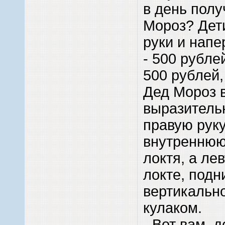
в день пол
Мороз? Дет
руки и напе
- 500 рубле
500 рублей
Дед Мороз в
выразитель
правую руку
внутреннюю
локтя, а лев
локте, подн
вертикальн
кулаком.
- Вот вам, 