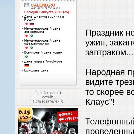
Праздник но
ужин, зака
завтраком...
Народная п
видите трез
то скорее вс
Онлайн всего:
1
Гостей:
1
Клаус"!
Пользователей:
0
Телефонный
проведенны