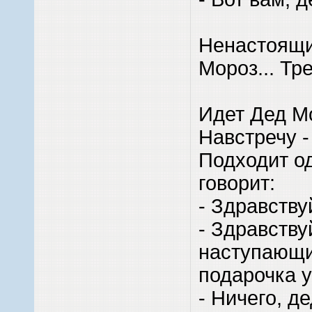
Ненастоящи
Мороз... Тр
Идет Дед Мо
Навстречу -
Подходит од
говорит:
- Здравству
- Здравству
наступающи
подарочка у
- Ничего, д