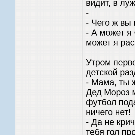
видит, в лу
-
- Чего ж вы
- А может я
может я рас
Утром перво
детской раз
- Мама, ты 
Дед Мороз 
футбол пода
ничего нет!
- Да не крич
тебя гол пр