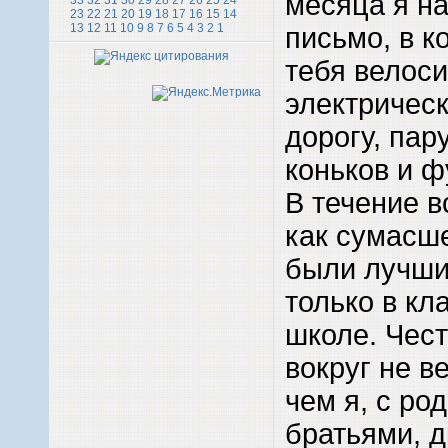
месяца я н
33
32
31
30
29
28
27
26
25
24
23
22
21
20
19
18
17
16
15
14
13
12
11
10
9
8
7
6
5
4
3
2
1
письмо, в к
тебя велоси
электричес
дорогу, пар
коньков и 
В течение в
как сумасш
были лучши
только в кла
школе. Чест
вокруг не в
чем я, с ро
братьями, д