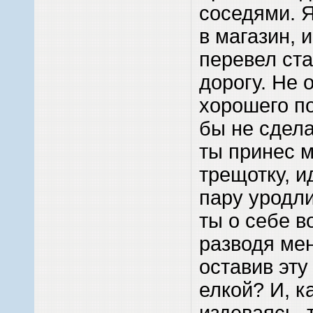
соседями. Я
в магазин, 
перевел ст
дорогу. Не 
хорошего по
бы не сдела
ты принес 
трещотку, и
пару уродл
ты о себе в
разводя мен
оставив эту
елкой? И, к
издеваясь, 