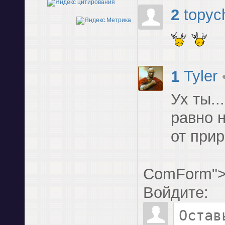
2
topyc
1
Tyler
Ух ты..
равно 
от при
ComForm"
Войдите: