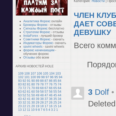
Категория:
Новости
| Просм
ЧЛЕН КЛУ
Аналитика Форекс
онлайн
ДАЕТ СОВ
Брокеры Форекс
- отзывы
Сигналы Форекс
бесплатно
ДЕВУШКУ
Стратегии Форекс
- отзывы
InstaForex
- лучший брокер
Советники Форекс
- скачать
Всего ком
Индикаторы Форекс
- скачать
savini wheels
- savini wheels
форекс начинающим
-
обучение форекс
Отзывы
обо всем
Порядо
АРХИВ НОВОСТЕЙ HOLE
109
108
107
106
105
104
103
102
101
100
99
98
97
96
95
94
93
92
91
90
89
88
87
86
85
84
83
82
81
80
79
78
77
76
75
74
73
72
71
70
69
68
67
66
65
64
3
Dolf
•
63
62
61
60
59
58
57
56
55
54
53
52
51
50
49
48
47
46
45
44
43
42
41
40
39
38
37
36
35
34
Deleted
33
32
31
30
29
28
27
26
25
24
23
22
21
20
19
18
17
16
15
14
13
12
11
10
9
8
7
6
5
4
3
2
1