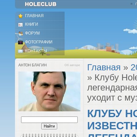
ГЛАВНАЯ
КНИГИ
ФОРУМ
ФОТОГРАФИИ
КОНТАКТЫ
Главная
»
2
АНТОН БЛАГИН
Об авторе
» Клубу Hol
легендарная
уходит с м
КЛУБУ H
ИЗВЕСТН