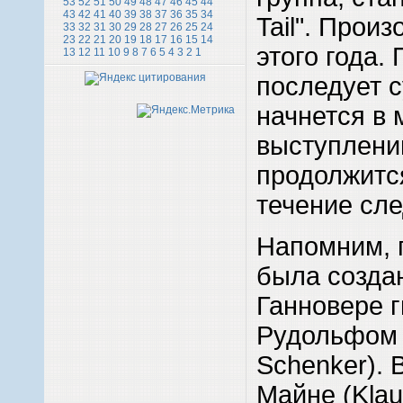
53
52
51
50
49
48
47
46
45
44
43
42
41
40
39
38
37
36
35
34
Tail". Произ
33
32
31
30
29
28
27
26
25
24
23
22
21
20
19
18
17
16
15
14
этого года.
13
12
11
10
9
8
7
6
5
4
3
2
1
последует с
начнется в 
выступлени
продолжитс
течение сл
Напомним, г
была создан
Ганновере 
Рудольфом 
Schenker). 
Майне (Klau