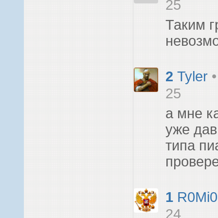
25
Таким г
невозмо
2
Tyler
25
а мне к
уже дав
типа пи
провер
1
R0Mi0
24