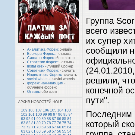
Группа Scor
всего извес
их супер хи
сообщили н
Аналитика Форекс
онлайн
Брокеры Форекс
- отзывы
официально
Сигналы Форекс
бесплатно
Стратегии Форекс
- отзывы
InstaForex
- лучший брокер
(24.01.2010,
Советники Форекс
- скачать
Индикаторы Форекс
- скачать
решили, что
savini wheels
- savini wheels
форекс начинающим
-
обучение форекс
конечной ос
Отзывы
обо всем
пути".
АРХИВ НОВОСТЕЙ HOLE
109
108
107
106
105
104
103
Последним 
102
101
100
99
98
97
96
95
94
93
92
91
90
89
88
87
86
85
84
который ско
83
82
81
80
79
78
77
76
75
74
73
72
71
70
69
68
67
66
65
64
группа, стан
63
62
61
60
59
58
57
56
55
54