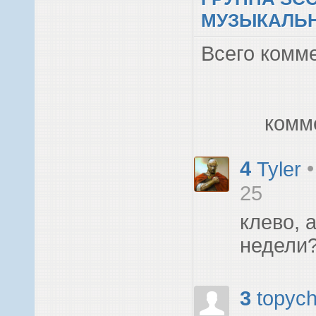
МУЗЫКАЛЬ
Всего комм
комм
4
Tyler
25
клево, 
недели
3
topyc