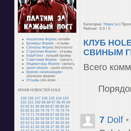
Категория:
Новости
| Прос
Рейтинг: 0.0 / 0
Аналитика Форекс
онлайн
КЛУБ HOL
Брокеры Форекс
- отзывы
Сигналы Форекс
бесплатно
СВИНЫМ Г
Стратегии Форекс
- отзывы
InstaForex
- лучший брокер
Советники Форекс
- скачать
Всего ком
Индикаторы Форекс
- скачать
savini wheels
- savini wheels
форекс начинающим
-
обучение форекс
Отзывы
обо всем
Порядо
АРХИВ НОВОСТЕЙ HOLE
109
108
107
106
105
104
103
102
101
100
99
98
97
96
95
94
93
92
91
90
89
88
87
86
85
84
83
82
81
80
79
78
77
76
75
74
73
72
71
70
69
68
67
66
65
64
7
Dolf
•
63
62
61
60
59
58
57
56
55
54
53
52
51
50
49
48
47
46
45
44
43
42
41
40
39
38
37
36
35
34