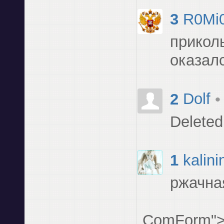
3
R0Mi
приколь
оказалс
2
Dolf
•
Deleted
1
kalini
ржачна
ComForm"