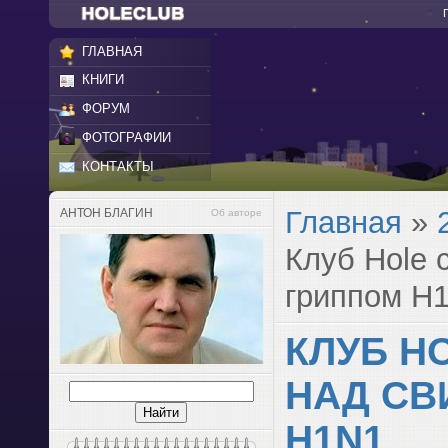
ГЛАВНАЯ
КНИГИ
ФОРУМ
ФОТОГРАФИИ
КОНТАКТЫ
Главная
»
АНТОН БЛАГИН
Об авторе
Клуб Hole 
гриппом H
КЛУБ H
НАД СВ
H1N1