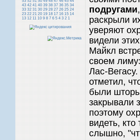
53
52
51
50
49
48
47
46
45
44
43
42
41
40
39
38
37
36
35
34
подругами
33
32
31
30
29
28
27
26
25
24
23
22
21
20
19
18
17
16
15
14
раскрыли их
13
12
11
10
9
8
7
6
5
4
3
2
1
уверяют охр
видели этих
Майкл встре
своем лимуз
Лас-Вегасу
отметил, чт
были шторы
закрывали з
поэтому охр
видеть, кто
слышно, "чт