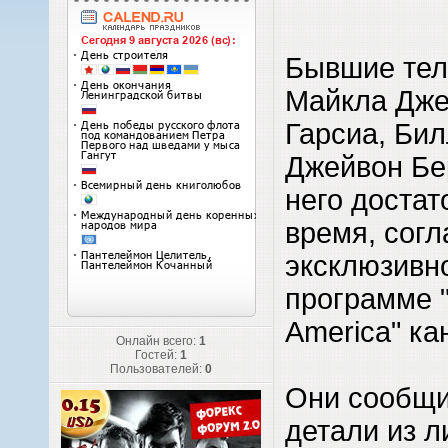
Бывшие тел
Майкла Дже
Гарсиа, Би
Джейвон Бе
него достат
время, согл
эксклюзивн
программе 
America" ка
Онлайн всего:
1
Гостей:
1
Пользователей:
0
Они сообщи
детали из л