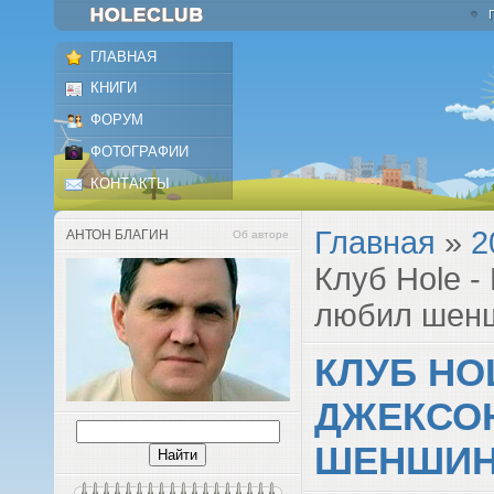
ГЛАВНАЯ
КНИГИ
ФОРУМ
ФОТОГРАФИИ
КОНТАКТЫ
Главная
»
2
АНТОН БЛАГИН
Об авторе
Клуб Hole -
любил шен
КЛУБ HO
ДЖЕКСО
ШЕНШИН