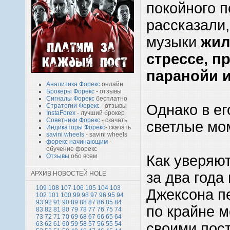
покойного п
рассказали,
музыки
жил
стрессе, п
паранойи 
Аналитика Форекс
онлайн
Брокеры Форекс
- отзывы
Сигналы Форекс
бесплатно
Однако в ег
Стратегии Форекс
- отзывы
InstaForex
- лучший брокер
Советники Форекс
- скачать
светлые мо
Индикаторы Форекс
- скачать
savini wheels
- savini wheels
форекс начинающим
-
обучение форекс
Как уверяют
Отзывы
обо всем
за два года
АРХИВ НОВОСТЕЙ HOLE
109
108
107
106
105
104
103
Джексона п
102
101
100
99
98
97
96
95
94
93
92
91
90
89
88
87
86
85
84
по крайне 
83
82
81
80
79
78
77
76
75
74
73
72
71
70
69
68
67
66
65
64
своими пос
63
62
61
60
59
58
57
56
55
54