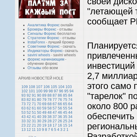
своей диск
"летающей 
сообщает Р
Аналитика Форекс
онлайн
Брокеры Форекс
- отзывы
Сигналы Форекс
бесплатно
Стратегии Форекс
- отзывы
InstaForex
- лучший брокер
Планируетс
Советники Форекс
- скачать
Индикаторы Форекс
- скачать
привлеченн
savini wheels
- savini wheels
форекс начинающим
-
инвестиций 
обучение форекс
Отзывы
обо всем
2,7 миллиа
АРХИВ НОВОСТЕЙ HOLE
этого само 
109
108
107
106
105
104
103
102
101
100
99
98
97
96
95
94
"тарелок" п
93
92
91
90
89
88
87
86
85
84
83
82
81
80
79
78
77
76
75
74
около 800 р
73
72
71
70
69
68
67
66
65
64
63
62
61
60
59
58
57
56
55
54
53
52
51
50
49
48
47
46
45
44
обеспечить 
43
42
41
40
39
38
37
36
35
34
33
32
31
30
29
28
27
26
25
24
региональн
23
22
21
20
19
18
17
16
15
14
13
12
11
10
9
8
7
6
5
4
3
2
1
Разработко