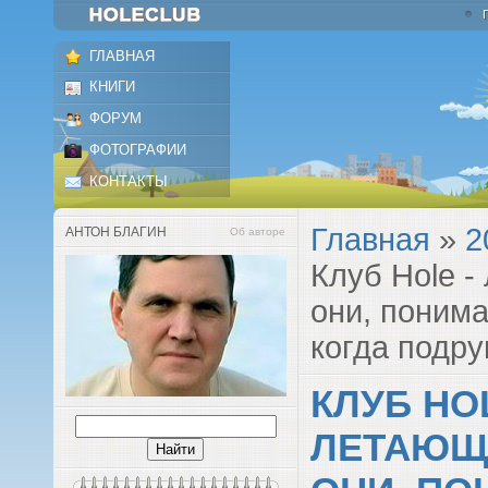
ГЛАВНАЯ
КНИГИ
ФОРУМ
ФОТОГРАФИИ
КОНТАКТЫ
Главная
»
2
АНТОН БЛАГИН
Об авторе
Клуб Hole -
они, понима
когда подру
КЛУБ HOL
ЛЕТАЮЩИ