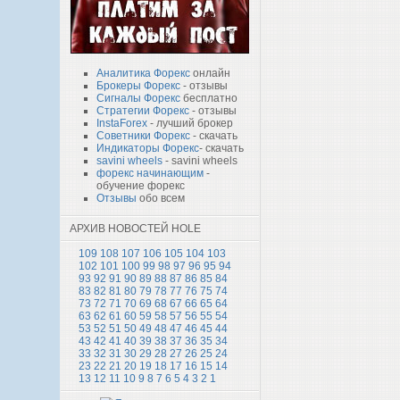
Аналитика Форекс
онлайн
Брокеры Форекс
- отзывы
Сигналы Форекс
бесплатно
Стратегии Форекс
- отзывы
InstaForex
- лучший брокер
Советники Форекс
- скачать
Индикаторы Форекс
- скачать
savini wheels
- savini wheels
форекс начинающим
-
обучение форекс
Отзывы
обо всем
АРХИВ НОВОСТЕЙ HOLE
109
108
107
106
105
104
103
102
101
100
99
98
97
96
95
94
93
92
91
90
89
88
87
86
85
84
83
82
81
80
79
78
77
76
75
74
73
72
71
70
69
68
67
66
65
64
63
62
61
60
59
58
57
56
55
54
53
52
51
50
49
48
47
46
45
44
43
42
41
40
39
38
37
36
35
34
33
32
31
30
29
28
27
26
25
24
23
22
21
20
19
18
17
16
15
14
13
12
11
10
9
8
7
6
5
4
3
2
1