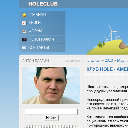
ГЛАВНАЯ
КНИГИ
ФОРУМ
ФОТОГРАФИИ
КОНТАКТЫ
Главная
»
2010
»
Март
АНТОН БЛАГИН
Об авторе
КЛУБ HOLE - АМ
Шесть жительниц амер
процедуры увеличения 
Непосредственной прич
его окрестностях, стал
на почве инъекций "ря
Как следует из сообще
пациенткам
смесь техн
пригородных ньюаркски