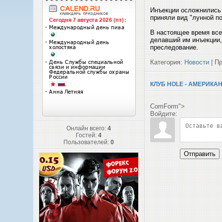
Инъекции осложнились н
приняли вид "лунной п
В настоящее время вс
делавший им инъекции,
преследование.
Категория:
Новости
| Пр
КЛУБ HOLE - АМЕРИКА
ComForm">
Войдите:
Онлайн всего:
4
Гостей:
4
Пользователей:
0
Отправить