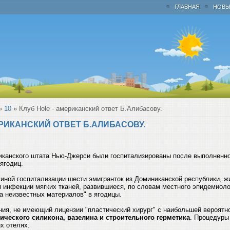
ГЛАВНАЯ
НОВЫ
»
10
» Клуб Hole - американский ответ Б.Алибасову.
ЕРИКАНСКИЙ ОТВЕТ Б.АЛИБАСОВУ.
иканского штата Нью-Джерси были госпитализированы после выполненн
ягодиц.
иной госпитализации шести эмигранток из Доминиканской республики, 
и инфекции мягких тканей, развившиеся, по словам местного эпидемиолог
да неизвестных материалов" в ягодицы.
ния, не имеющий лицензии "пластический хирург" с наибольшей вероят
ического силикона, вазелина и строительного герметика
. Процедуры
х отелях.