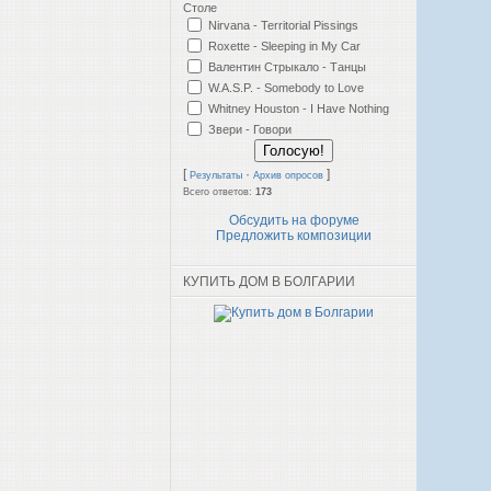
Столе
Nirvana - Territorial Pissings
Roxette - Sleeping in My Car
Валентин Стрыкало - Танцы
W.A.S.P. - Somebody to Love
Whitney Houston - I Have Nothing
Звери - Говори
[
·
]
Результаты
Архив опросов
Всего ответов:
173
Обсудить на форуме
Предложить композиции
КУПИТЬ ДОМ В БОЛГАРИИ