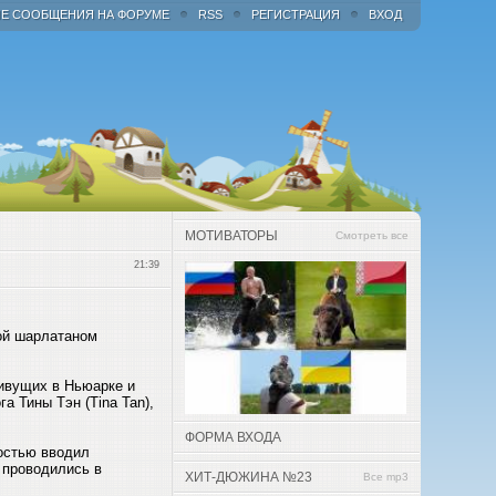
Е СООБЩЕНИЯ НА ФОРУМЕ
RSS
РЕГИСТРАЦИЯ
ВХОД
МОТИВАТОРЫ
Смотреть все
21:39
ой шарлатаном
живущих в Ньюарке и
а Тины Тэн (Tina Tan),
ФОРМА ВХОДА
ностью вводил
 проводились в
ХИТ-ДЮЖИНА №23
Все mp3