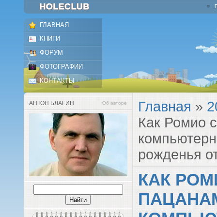
ГЛАВНАЯ
КНИГИ
ФОРУМ
ФОТОГРАФИИ
КОНТАКТЫ
Главная
»
2
АНТОН БЛАГИН
Об авторе
Как Ромио 
компьютерн
рожденья о
КАК РОМ
ПАЦАНА