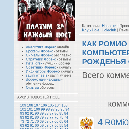
Категория:
Новости
| Прос
Клуб Hole
,
Holeclub
| Рейти
КАК РОМИО
Аналитика Форекс
онлайн
КОМПЬЮТЕР
Брокеры Форекс
- отзывы
Сигналы Форекс
бесплатно
РОЖДЕНЬЯ
Стратегии Форекс
- отзывы
InstaForex
- лучший брокер
Советники Форекс
- скачать
Индикаторы Форекс
- скачать
Всего комм
savini wheels
- savini wheels
форекс начинающим
-
обучение форекс
Отзывы
обо всем
АРХИВ НОВОСТЕЙ HOLE
комм
109
108
107
106
105
104
103
102
101
100
99
98
97
96
95
94
93
92
91
90
89
88
87
86
85
84
83
82
81
80
79
78
77
76
75
74
4
R0Mi0
73
72
71
70
69
68
67
66
65
64
63
62
61
60
59
58
57
56
55
54