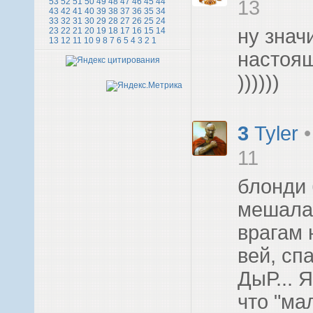
53
52
51
50
49
48
47
46
45
44
13
43
42
41
40
39
38
37
36
35
34
33
32
31
30
29
28
27
26
25
24
ну знач
23
22
21
20
19
18
17
16
15
14
13
12
11
10
9
8
7
6
5
4
3
2
1
настоящ
))))))
3
Tyler
•
11
блонди 
мешала 
врагам 
вей, сп
ДыР... 
что "ма