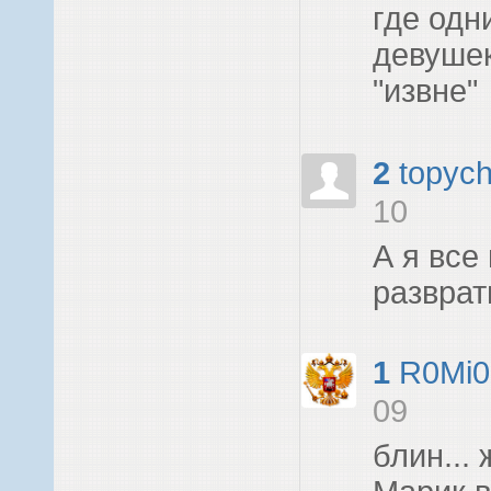
где одн
девуше
"извне"
2
topyc
10
А я все
развратн
1
R0Mi0
09
блин... 