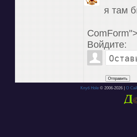
я там б
ComForm"
Войдите:
Отправить
Клуб Hole
© 2006-2026 |
О Сай