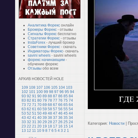
Аналитика Форекс
онлайн
Брокеры Форекс
- отзывы
Сигналы Форекс
бесплатно
Стратегии Форекс
- отзывы
InstaForex
- лучший брокер
Советники Форекс
- скачать
Индикаторы Форекс
- скачать
savini wheels
- savini wheels
форекс начинающим
-
обучение форекс
Отзывы
обо всем
АРХИВ НОВОСТЕЙ HOLE
109
108
107
106
105
104
103
102
101
100
99
98
97
96
95
94
93
92
91
90
89
88
87
86
85
84
83
82
81
80
79
78
77
76
75
74
73
72
71
70
69
68
67
66
65
64
63
62
61
60
59
58
57
56
55
54
53
52
51
50
49
48
47
46
45
44
43
42
41
40
39
38
37
36
35
34
33
32
31
30
29
28
27
26
25
24
Категория:
Новости
| Просм
23
22
21
20
19
18
17
16
15
14
13
12
11
10
9
8
7
6
5
4
3
2
1