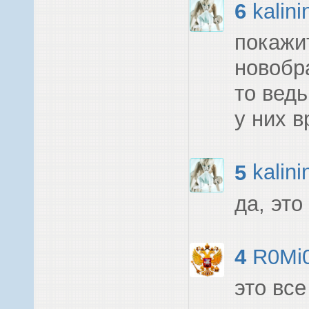
6
kalini
покажи
новобр
то ведь
у них в
5
kalini
да, эт
4
R0Mi
это вс