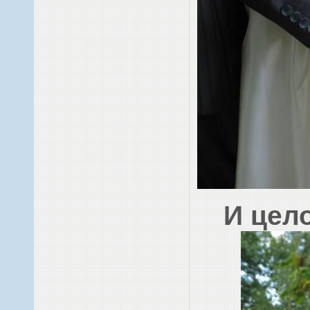
И цело