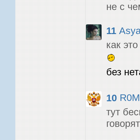
не с че
11
Asy
как эт
без нет
10
R0M
тут бес
говорят