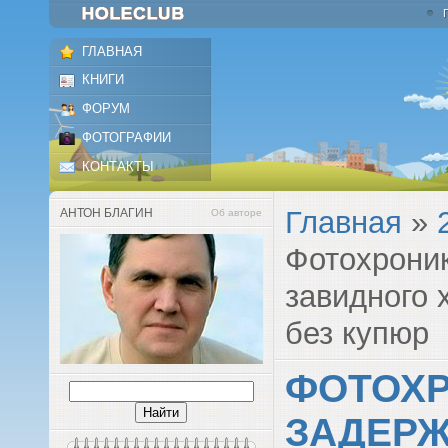
ГЛАВНАЯ
КНИГИ
ФОРУМ
ФОТОГРАФИИ
КОНТАКТЫ
Главная
»
АНТОН БЛАГИН
Об авторе
Фотохроник
завидного 
без купюр
ФОТОХ
ЗАДЕРЖ