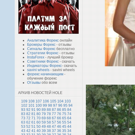
Аналитика Форекс
онлайн
Брокеры Форекс
- отзывы
Сигналы Форекс
бесплатно
Стратегии Форекс
- отзывы
InstaForex
- лучший брокер
Советники Форекс
- скачать
Индикаторы Форекс
- скачать
savini wheels
- savini wheels
форекс начинающим
-
обучение форекс
Отзывы
обо всем
АРХИВ НОВОСТЕЙ HOLE
109
108
107
106
105
104
103
102
101
100
99
98
97
96
95
94
93
92
91
90
89
88
87
86
85
84
83
82
81
80
79
78
77
76
75
74
73
72
71
70
69
68
67
66
65
64
63
62
61
60
59
58
57
56
55
54
53
52
51
50
49
48
47
46
45
44
43
42
41
40
39
38
37
36
35
34