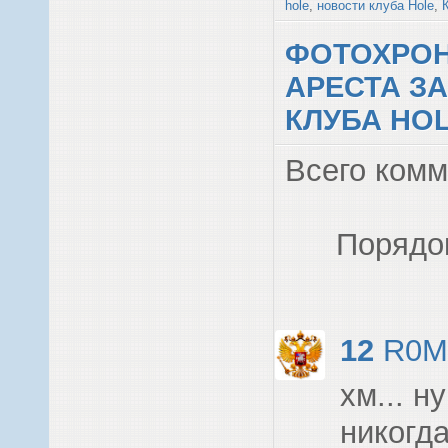
hole
,
новости клуба Hole
,
ФОТОХРОН
АРЕСТА З
КЛУБА HO
Всего ком
Порядо
12
R0M
хм... н
никогда