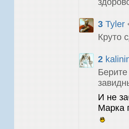
здорово
3
Tyler
Круто 
2
kalini
Берите
завидн
И не за
Марка 