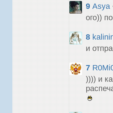
9
Asya
ого)) п
8
kalini
и отпра
7
R0Mi
)))) и к
распеч