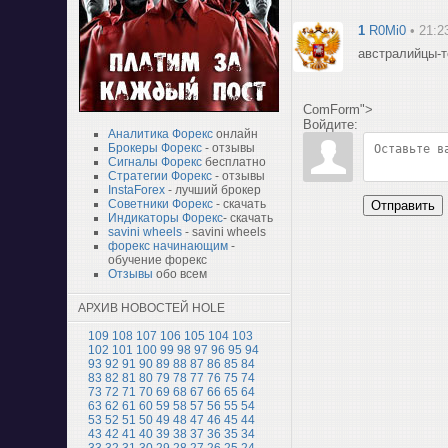
1
R0Mi0
• 21:2
австралийцы-то
ComForm">
Войдите:
Аналитика Форекс
онлайн
Брокеры Форекс
- отзывы
Сигналы Форекс
бесплатно
Стратегии Форекс
- отзывы
InstaForex
- лучший брокер
Советники Форекс
- скачать
Отправить
Индикаторы Форекс
- скачать
savini wheels
- savini wheels
форекс начинающим
-
обучение форекс
Отзывы
обо всем
АРХИВ НОВОСТЕЙ HOLE
109
108
107
106
105
104
103
102
101
100
99
98
97
96
95
94
93
92
91
90
89
88
87
86
85
84
83
82
81
80
79
78
77
76
75
74
73
72
71
70
69
68
67
66
65
64
63
62
61
60
59
58
57
56
55
54
53
52
51
50
49
48
47
46
45
44
43
42
41
40
39
38
37
36
35
34