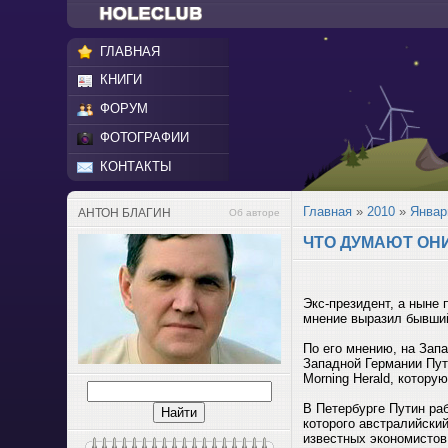
ГЛАВНАЯ
КНИГИ
ФОРУМ
ФОТОГРАФИИ
КОНТАКТЫ
Главная
»
2010
»
Январ
АНТОН БЛАГИН
Об авторе
ЧТО ДУМАЮТ ОН
Экс-президент, а ныне
мнение выразил бывший
По его мнению, на Зап
Западной Германии Пут
Morning Herald, которую
В Петербурге Путин ра
которого австралийски
известных экономистов