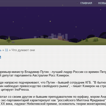
ГЛАВНАЯ
НОВЫ
ь
»
11
» Что думают они
И
 премьер-министр Владимир Путин - лучший лидер России со времен Петр
 депутат парламента Австралии Росс Кэмерон.
аде напрасно подчеркивают, что Путин - бывший сотрудник КГБ. "В бытн
ин наблюдал превосходство свободного рынка", - пишет Кэмерон на стр
 цитирует InoPressa.
ботал со своим другом и бывшим преподавателем по юрфаку, мэром Ан
й экс-парламентарий характеризует как "российского Милтона Фридмана"
 ХХ века, лауреат Нобелевской премии, основатель теории монетаризма)