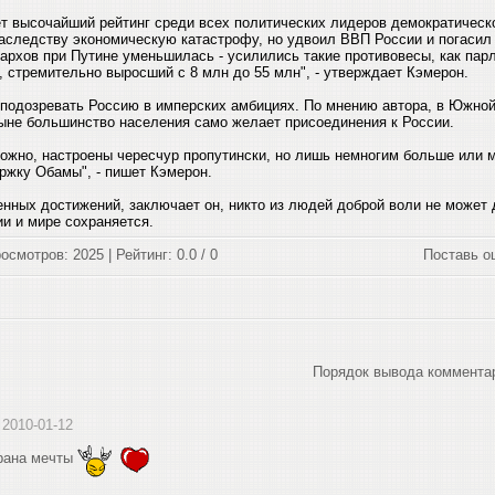
ет высочайший рейтинг среди всех политических лидеров демократическ
наследству экономическую катастрофу, но удвоил ВВП России и погасил
гархов при Путине уменьшилась - усилились такие противовесы, как пар
, стремительно выросший с 8 млн до 55 млн", - утверждает Кэмерон.
 подозревать Россию в имперских амбициях. По мнению автора, в Южно
ныне большинство населения само желает присоединения к России.
ожно, настроены чересчур пропутински, но лишь немногим больше или 
ержку Обамы", - пишет Кэмерон.
нных достижений, заключает он, никто из людей доброй воли не может д
ии и мире сохраняется.
осмотров: 2025 | Рейтинг: 0.0 / 0
Поставь о
Порядок вывода коммента
, 2010-01-12
трана мечты