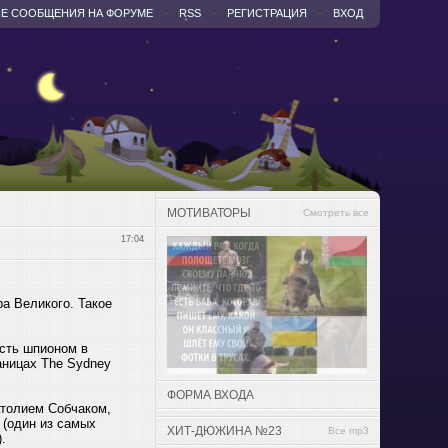
Е СООБЩЕНИЯ НА ФОРУМЕ
RSS
РЕГИСТРАЦИЯ
ВХОД
МОТИВАТОРЫ
Смотреть все
17:04
а Великого. Такое
ость шпионом в
аницах The Sydney
ФОРМА ВХОДА
атолием Собчаком,
 (один из самых
ХИТ-ДЮЖИНА №23
Все mp3
.