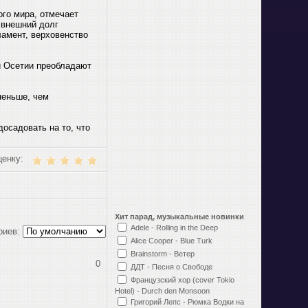
ого мира, отмечает
 внешний долг
ламент, верховенство
й Осетии преобладают
меньше, чем
осадовать на то, что
ценку:
Хит парад, музыкальные новинки
Adele - Rolling in the Deep
риев:
Alice Cooper - Blue Turk
Brainstorm - Ветер
0
ДДТ - Песня о Свободе
Французский хор (cover Tokio
Hotel) - Durch den Monsoon
Григорий Лепс - Рюмка Водки на