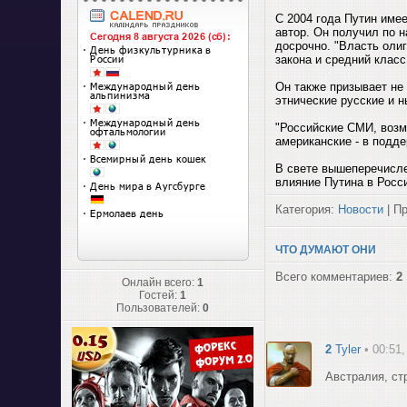
С 2004 года Путин име
автор. Он получил по 
досрочно. "Власть оли
закона и средний класс
Он также призывает не
этнические русские и 
"Российские СМИ, возм
американские - в подд
В свете вышеперечисле
влияние Путина в Росс
Категория:
Новости
| Пр
ЧТО ДУМАЮТ ОНИ
Всего комментариев:
2
Онлайн всего:
1
Гостей:
1
Пользователей:
0
2
Tyler
• 00:51
Австралия, с