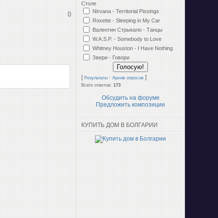
Столе
Nirvana - Territorial Pissings
0
Roxette - Sleeping in My Car
Валентин Стрыкало - Танцы
W.A.S.P. - Somebody to Love
Whitney Houston - I Have Nothing
Звери - Говори
[
·
]
Результаты
Архив опросов
Всего ответов:
173
Обсудить на форуме
Предложить композиции
КУПИТЬ ДОМ В БОЛГАРИИ