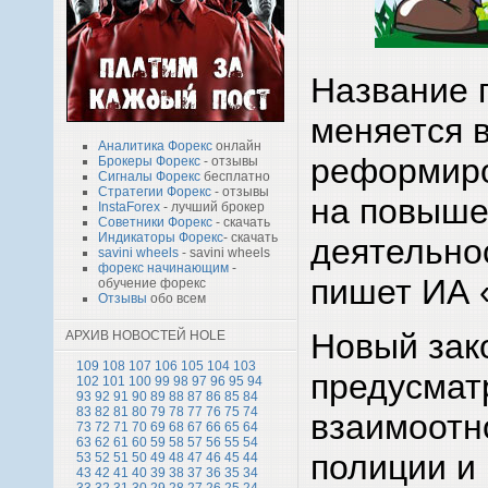
Название 
меняется 
Аналитика Форекс
онлайн
реформиро
Брокеры Форекс
- отзывы
Сигналы Форекс
бесплатно
Стратегии Форекс
- отзывы
на повыше
InstaForex
- лучший брокер
Советники Форекс
- скачать
Индикаторы Форекс
- скачать
деятельно
savini wheels
- savini wheels
форекс начинающим
-
пишет ИА 
обучение форекс
Отзывы
обо всем
Новый зак
АРХИВ НОВОСТЕЙ HOLE
109
108
107
106
105
104
103
предусмат
102
101
100
99
98
97
96
95
94
93
92
91
90
89
88
87
86
85
84
83
82
81
80
79
78
77
76
75
74
взаимоотн
73
72
71
70
69
68
67
66
65
64
63
62
61
60
59
58
57
56
55
54
полиции и 
53
52
51
50
49
48
47
46
45
44
43
42
41
40
39
38
37
36
35
34