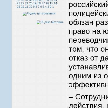
33
32
31
30
29
28
27
26
25
24
российский
23
22
21
20
19
18
17
16
15
14
13
12
11
10
9
8
7
6
5
4
3
2
1
полицейски
обязан ра
право на 
переводчи
том, что о
отказ от д
устанавли
одним из 
эффективн
– Сотрудн
действия,