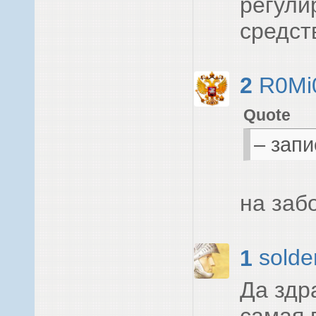
регули
средст
2
R0Mi
Quote
– запи
на заб
1
solde
Да здр
самая 