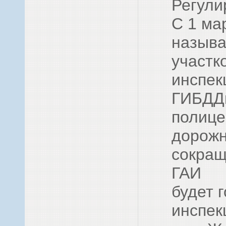
Регули
С 1 ма
называ
участк
инспе
ГИБДДш
полице
дорожн
сокра
ГАИ
будет 
инспек