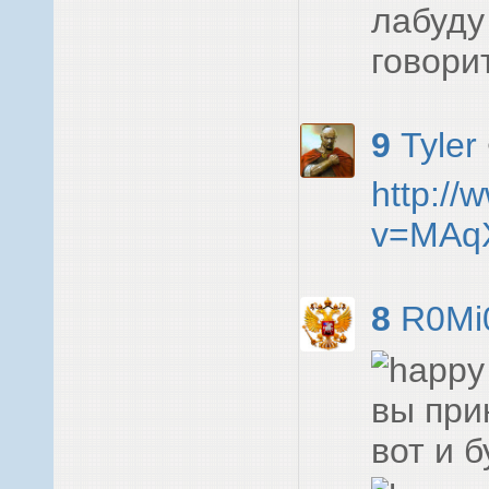
лабуду
говори
9
Tyler
http:/
v=MAq
8
R0Mi
вы прик
вот и бу