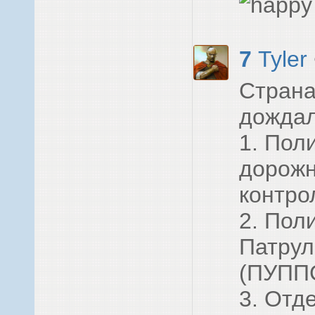
7
Tyler
Стран
дождал
1. Пол
дорожн
контро
2. Пол
Патрул
(ПУПП
3. Отд