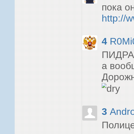
пока о
http://
4
R0Mi
ПИДРАС
а вооб
Дорожн
3
Andr
Полице