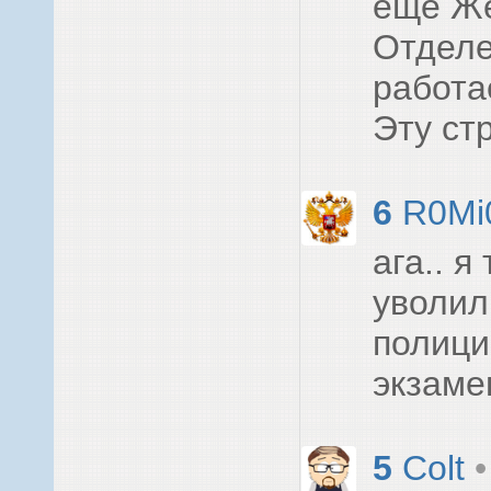
еще Ж
Отделе
работа
Эту стр
6
R0Mi
ага.. я
уволил
полици
экзаме
5
Colt
•