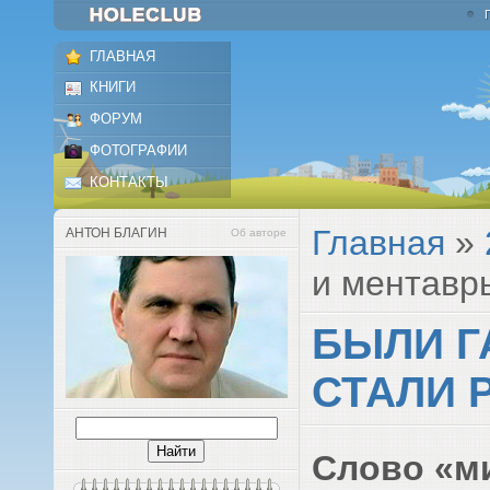
ГЛАВНАЯ
КНИГИ
ФОРУМ
ФОТОГРАФИИ
КОНТАКТЫ
Главная
»
АНТОН БЛАГИН
Об авторе
и ментавр
БЫЛИ Г
СТАЛИ 
Слово «м