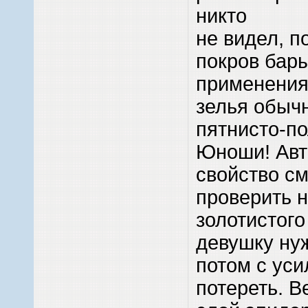
никто
не видел, п
покров бар
применения
зелья обыч
пятнисто-п
Юноши! Авт
свойство с
проверить 
золотистого
девушку нуж
потом с ус
потереть. В