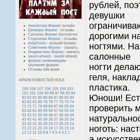
рублей, по
девушки
ограничива
Аналитика Форекс
онлайн
Брокеры Форекс
- отзывы
дорогими н
Сигналы Форекс
бесплатно
Стратегии Форекс
- отзывы
InstaForex
- лучший брокер
ногтями. Н
Советники Форекс
- скачать
Индикаторы Форекс
- скачать
салонные
savini wheels
- savini wheels
форекс начинающим
-
ногти делаю
обучение форекс
Отзывы
обо всем
геля, накла
АРХИВ НОВОСТЕЙ HOLE
пластика.
109
108
107
106
105
104
103
102
101
100
99
98
97
96
95
94
Юноши! Ест
93
92
91
90
89
88
87
86
85
84
83
82
81
80
79
78
77
76
75
74
проверить 
73
72
71
70
69
68
67
66
65
64
63
62
61
60
59
58
57
56
55
54
53
52
51
50
49
48
47
46
45
44
натуральнос
43
42
41
40
39
38
37
36
35
34
33
32
31
30
29
28
27
26
25
24
ноготь: нас
23
22
21
20
19
18
17
16
15
14
13
12
11
10
9
8
7
6
5
4
3
2
1
а искусств