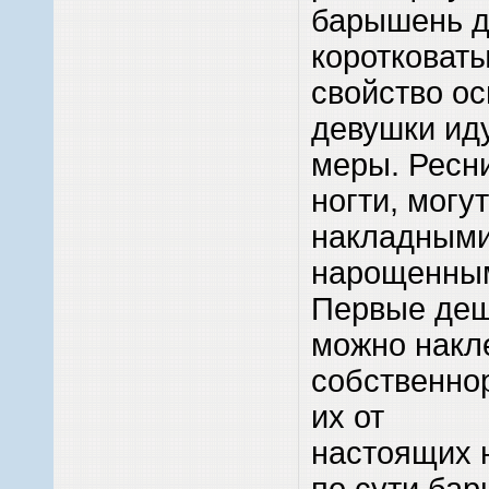
барышень д
коротковаты
свойство ос
девушки иду
меры. Ресни
ногти, могу
накладными
нарощенны
Первые деш
можно накл
собственнор
их от
настоящих н
по сути ба