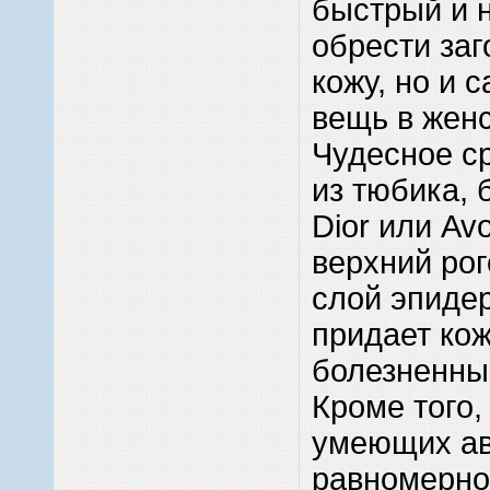
быстрый и 
обрести за
кожу, но и 
вещь в жен
Чудесное с
из тюбика, б
Dior или Av
верхний ро
слой эпиде
придает ко
болезненный
Кроме того,
умеющих ав
равномерно