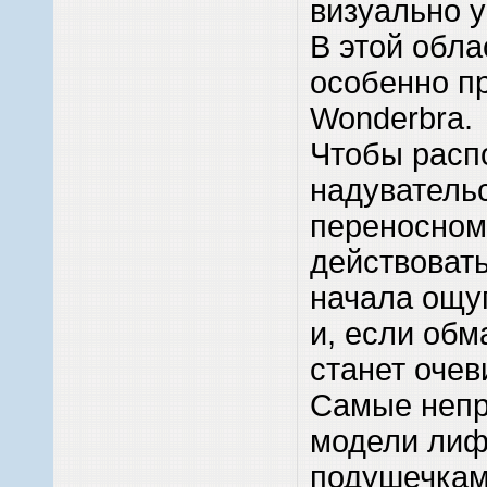
визуально 
В этой обла
особенно п
Wonderbra.
Чтобы расп
надувательс
переносном
действовать
начала ощу
и, если обм
станет очев
Самые непр
модели лифч
подушечкам