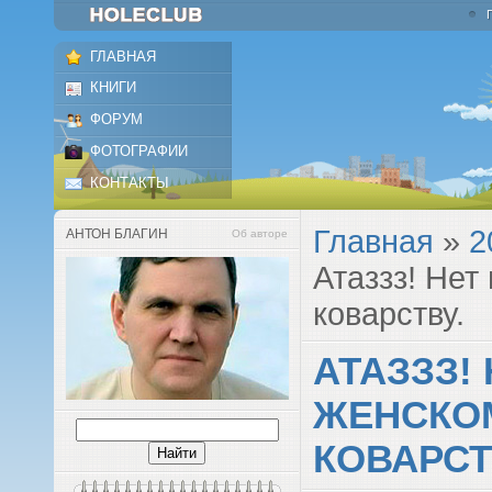
ГЛАВНАЯ
КНИГИ
ФОРУМ
ФОТОГРАФИИ
КОНТАКТЫ
Главная
»
2
АНТОН БЛАГИН
Об авторе
Атаззз! Нет
коварству.
АТАЗЗЗ!
ЖЕНСКО
КОВАРСТ