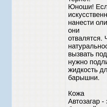
Юноши! Есл
искусствен
нанести оли
они
отвалятся. 
натуральнос
вызвать под
нужно подл
жидкость д
барышни.
Кожа
Автозагар - 