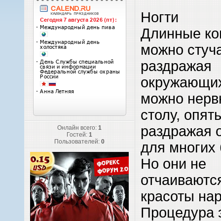
Ногти
Длинные ко
можно стуча
раздражая
окружающих
можно нерв
столу, опят
раздражая 
Онлайн всего:
1
Гостей:
1
Пользователей:
0
для многих
Но они не
отчаиваются
красоты нар
Процедура э