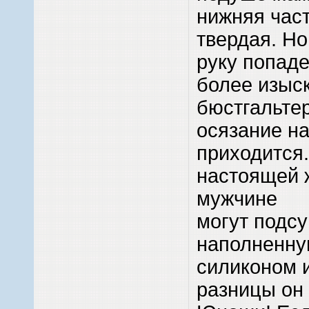
нижняя час
твердая. Но
руку попад
более изыс
бюстгальтер
осязание н
приходится
настоящей 
мужчине
могут подсу
наполненну
силиконом 
разницы он 