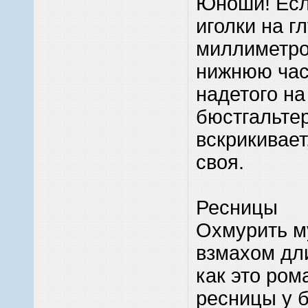
Юноши! Есл
иголки на г
миллиметро
нижнюю час
надетого на
бюстгальте
вскрикивает,
своя.
Ресницы
Охмурить м
взмахом дл
как это ром
ресницы у 