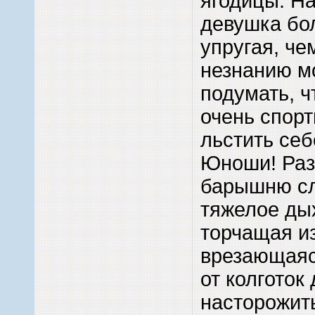
ягодицы. Н
девушка бо
упругая, че
незнанию м
подумать, ч
очень спорт
льстить себ
Юноши! Раз
барышню сл
тяжелое ды
торчащая из
врезающаяс
от колготок
насторожить