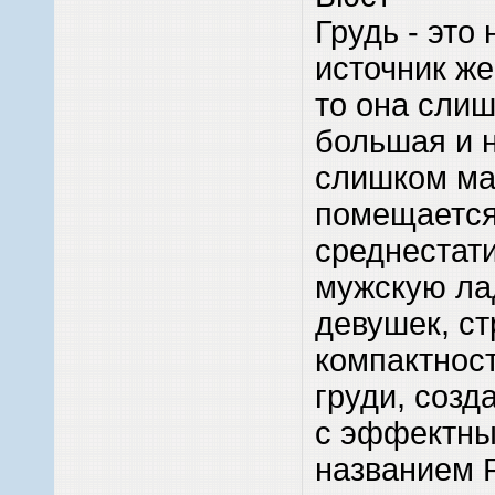
Грудь - это
источник же
то она сли
большая и н
слишком ма
помещается
среднестат
мужскую ла
девушек, с
компактнос
груди, созд
с эффектн
названием P