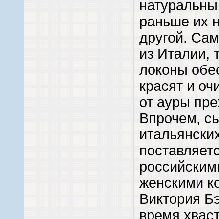
натуральным
раньше их н
другой. Са
из Италии, 
локоны обес
красят и о
от ауры пр
Впрочем, с
итальянски
поставляет
российским
женскими к
Виктория Бэ
время хваст