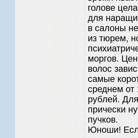
голове цел
для наращи
в салоны не
из тюрем, н
психиатрич
моргов. Цен
волос завис
самые корот
среднем от 
рублей. Дл
прически ну
пучков.
Юноши! Есл