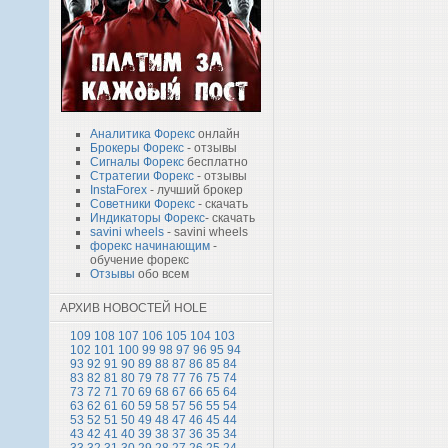
Аналитика Форекс
онлайн
Брокеры Форекс
- отзывы
Сигналы Форекс
бесплатно
Стратегии Форекс
- отзывы
InstaForex
- лучший брокер
Советники Форекс
- скачать
Индикаторы Форекс
- скачать
savini wheels
- savini wheels
форекс начинающим
-
обучение форекс
Отзывы
обо всем
АРХИВ НОВОСТЕЙ HOLE
109
108
107
106
105
104
103
102
101
100
99
98
97
96
95
94
93
92
91
90
89
88
87
86
85
84
83
82
81
80
79
78
77
76
75
74
73
72
71
70
69
68
67
66
65
64
63
62
61
60
59
58
57
56
55
54
53
52
51
50
49
48
47
46
45
44
43
42
41
40
39
38
37
36
35
34