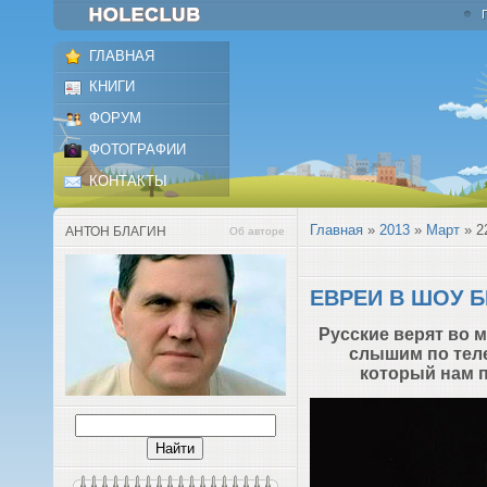
ГЛАВНАЯ
КНИГИ
ФОРУМ
ФОТОГРАФИИ
КОНТАКТЫ
Главная
»
2013
»
Март
»
2
АНТОН БЛАГИН
Об авторе
ЕВРЕИ В ШОУ 
Русские верят во 
слышим по теле
который нам п