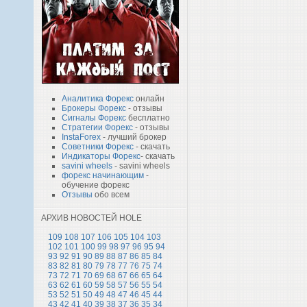
Аналитика Форекс
онлайн
Брокеры Форекс
- отзывы
Сигналы Форекс
бесплатно
Стратегии Форекс
- отзывы
InstaForex
- лучший брокер
Советники Форекс
- скачать
Индикаторы Форекс
- скачать
savini wheels
- savini wheels
форекс начинающим
-
обучение форекс
Отзывы
обо всем
АРХИВ НОВОСТЕЙ HOLE
109
108
107
106
105
104
103
102
101
100
99
98
97
96
95
94
93
92
91
90
89
88
87
86
85
84
83
82
81
80
79
78
77
76
75
74
73
72
71
70
69
68
67
66
65
64
63
62
61
60
59
58
57
56
55
54
53
52
51
50
49
48
47
46
45
44
43
42
41
40
39
38
37
36
35
34