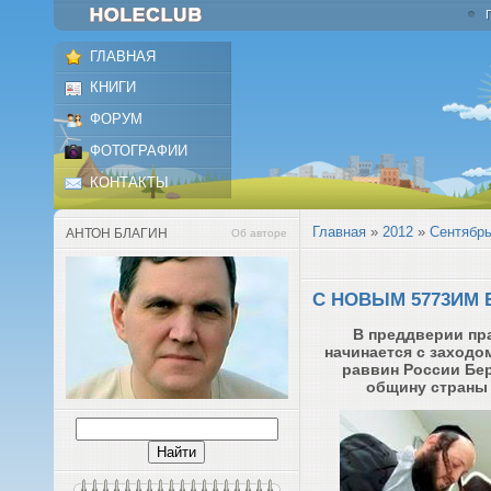
ГЛАВНАЯ
КНИГИ
ФОРУМ
ФОТОГРАФИИ
КОНТАКТЫ
Главная
»
2012
»
Сентябр
АНТОН БЛАГИН
Об авторе
С НОВЫМ 5773ИМ 
В преддверии пр
начинается с заходо
раввин России Бе
общину страны 