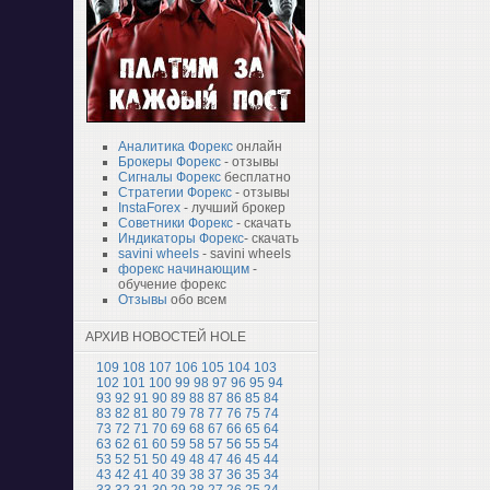
Аналитика Форекс
онлайн
Брокеры Форекс
- отзывы
Сигналы Форекс
бесплатно
Стратегии Форекс
- отзывы
InstaForex
- лучший брокер
Советники Форекс
- скачать
Индикаторы Форекс
- скачать
savini wheels
- savini wheels
форекс начинающим
-
обучение форекс
Отзывы
обо всем
АРХИВ НОВОСТЕЙ HOLE
109
108
107
106
105
104
103
102
101
100
99
98
97
96
95
94
93
92
91
90
89
88
87
86
85
84
83
82
81
80
79
78
77
76
75
74
73
72
71
70
69
68
67
66
65
64
63
62
61
60
59
58
57
56
55
54
53
52
51
50
49
48
47
46
45
44
43
42
41
40
39
38
37
36
35
34