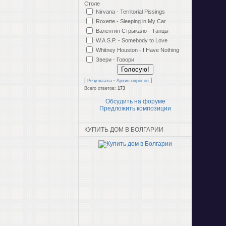
Столе
Nirvana - Territorial Pissings
Roxette - Sleeping in My Car
Валентин Стрыкало - Танцы
W.A.S.P. - Somebody to Love
Whitney Houston - I Have Nothing
Звери - Говори
[
·
]
Результаты
Архив опросов
Всего ответов:
173
Обсудить на форуме
Предложить композиции
КУПИТЬ ДОМ В БОЛГАРИИ