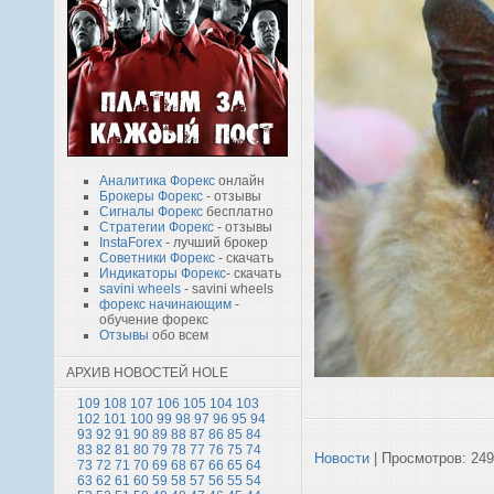
Аналитика Форекс
онлайн
Брокеры Форекс
- отзывы
Сигналы Форекс
бесплатно
Стратегии Форекс
- отзывы
InstaForex
- лучший брокер
Советники Форекс
- скачать
Индикаторы Форекс
- скачать
savini wheels
- savini wheels
форекс начинающим
-
обучение форекс
Отзывы
обо всем
АРХИВ НОВОСТЕЙ HOLE
109
108
107
106
105
104
103
102
101
100
99
98
97
96
95
94
93
92
91
90
89
88
87
86
85
84
83
82
81
80
79
78
77
76
75
74
Новости
| Просмотров: 249
73
72
71
70
69
68
67
66
65
64
63
62
61
60
59
58
57
56
55
54