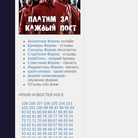
Аналитика Форекс
онлайн
Брокеры Форекс
- отзывы
Сигналы Форекс
бесплатно
Стратегии Форекс
- отзывы
InstaForex
- лучший брокер
Советники Форекс
- скачать
Индикаторы Форекс
- скачать
savini wheels
- savini wheels
форекс начинающим
-
обучение форекс
Отзывы
обо всем
АРХИВ НОВОСТЕЙ HOLE
109
108
107
106
105
104
103
102
101
100
99
98
97
96
95
94
93
92
91
90
89
88
87
86
85
84
83
82
81
80
79
78
77
76
75
74
73
72
71
70
69
68
67
66
65
64
63
62
61
60
59
58
57
56
55
54
53
52
51
50
49
48
47
46
45
44
43
42
41
40
39
38
37
36
35
34