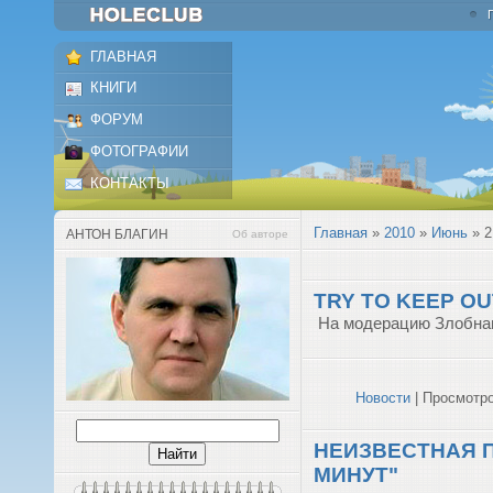
ГЛАВНАЯ
КНИГИ
ФОРУМ
ФОТОГРАФИИ
КОНТАКТЫ
Главная
»
2010
»
Июнь
»
2
АНТОН БЛАГИН
Об авторе
TRY TO KEEP OU
На модерацию Злобнаг
Новости
| Просмотро
НЕИЗВЕСТНАЯ П
МИНУТ"