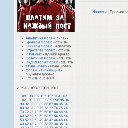
Новости
| Просмотро
Аналитика Форекс
онлайн
Брокеры Форекс
- отзывы
Сигналы Форекс
бесплатно
Стратегии Форекс
- отзывы
InstaForex
- лучший брокер
Советники Форекс
- скачать
Индикаторы Форекс
- скачать
savini wheels
- savini wheels
форекс начинающим
-
обучение форекс
Отзывы
обо всем
АРХИВ НОВОСТЕЙ HOLE
109
108
107
106
105
104
103
102
101
100
99
98
97
96
95
94
93
92
91
90
89
88
87
86
85
84
83
82
81
80
79
78
77
76
75
74
73
72
71
70
69
68
67
66
65
64
63
62
61
60
59
58
57
56
55
54
53
52
51
50
49
48
47
46
45
44
43
42
41
40
39
38
37
36
35
34