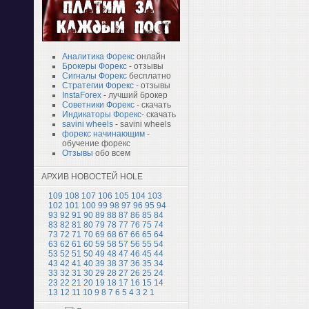
Аналитика Форекс
онлайн
Брокеры Форекс
- отзывы
Сигналы Форекс
бесплатно
Стратегии Форекс
- отзывы
InstaForex
- лучший брокер
Советники Форекс
- скачать
Индикаторы Форекс
- скачать
savini wheels
- savini wheels
форекс начинающим
-
обучение форекс
Отзывы
обо всем
АРХИВ НОВОСТЕЙ HOLE
109
108
107
106
105
104
103
102
101
100
99
98
97
96
95
94
93
92
91
90
89
88
87
86
85
84
83
82
81
80
79
78
77
76
75
74
73
72
71
70
69
68
67
66
65
64
63
62
61
60
59
58
57
56
55
54
53
52
51
50
49
48
47
46
45
44
43
42
41
40
39
38
37
36
35
34
33
32
31
30
29
28
27
26
25
24
23
22
21
20
19
18
17
16
15
14
13
12
11
10
9
8
7
6
5
4
3
2
1