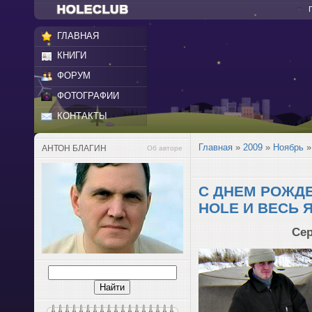
ГЛАВНАЯ
КНИГИ
ФОРУМ
ФОТОГРАФИИ
КОНТАКТЫ
Главная
»
2009
»
Ноябрь
»
АНТОН БЛАГИН
Об авторе
С ДНЕМ РОЖДЕ
HOLE И ВЕСЬ 
Сер