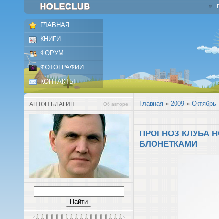
ГЛАВНАЯ
КНИГИ
ФОРУМ
ФОТОГРАФИИ
КОНТАКТЫ
Главная
»
2009
»
Октябрь
АНТОН БЛАГИН
Об авторе
ПРОГНОЗ КЛУБА H
БЛОНЕТКАМИ