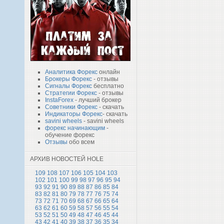
Аналитика Форекс
онлайн
Брокеры Форекс
- отзывы
Сигналы Форекс
бесплатно
Стратегии Форекс
- отзывы
InstaForex
- лучший брокер
Советники Форекс
- скачать
Индикаторы Форекс
- скачать
savini wheels
- savini wheels
форекс начинающим
-
обучение форекс
Отзывы
обо всем
АРХИВ НОВОСТЕЙ HOLE
109
108
107
106
105
104
103
102
101
100
99
98
97
96
95
94
93
92
91
90
89
88
87
86
85
84
83
82
81
80
79
78
77
76
75
74
73
72
71
70
69
68
67
66
65
64
63
62
61
60
59
58
57
56
55
54
53
52
51
50
49
48
47
46
45
44
43
42
41
40
39
38
37
36
35
34