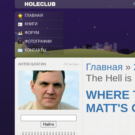
ГЛАВНАЯ
КНИГИ
ФОРУМ
ФОТОГРАФИИ
КОНТАКТЫ
Главная
»
АНТОН БЛАГИН
Об авторе
The Hell is 
WHERE T
MATT'S 