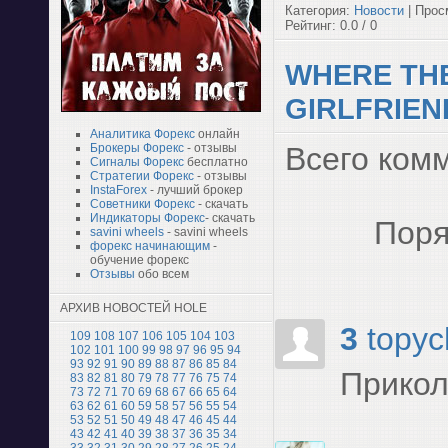
Категория:
Новости
| Прос
Рейтинг: 0.0 / 0
WHERE THE
GIRLFRIEN
Аналитика Форекс
онлайн
Всего ком
Брокеры Форекс
- отзывы
Сигналы Форекс
бесплатно
Стратегии Форекс
- отзывы
InstaForex
- лучший брокер
Советники Форекс
- скачать
Индикаторы Форекс
- скачать
Поря
savini wheels
- savini wheels
форекс начинающим
-
обучение форекс
Отзывы
обо всем
АРХИВ НОВОСТЕЙ HOLE
3
topyc
109
108
107
106
105
104
103
102
101
100
99
98
97
96
95
94
93
92
91
90
89
88
87
86
85
84
Прико
83
82
81
80
79
78
77
76
75
74
73
72
71
70
69
68
67
66
65
64
63
62
61
60
59
58
57
56
55
54
53
52
51
50
49
48
47
46
45
44
43
42
41
40
39
38
37
36
35
34