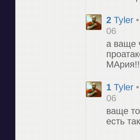
2
Tyler
06
а ваще 
проатак
МАрия!!
1
Tyler
06
ваще то
есть та