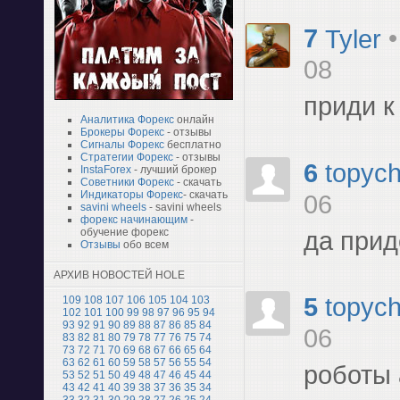
7
Tyler
08
приди к
Аналитика Форекс
онлайн
Брокеры Форекс
- отзывы
Сигналы Форекс
бесплатно
Стратегии Форекс
- отзывы
6
topyc
InstaForex
- лучший брокер
Советники Форекс
- скачать
Индикаторы Форекс
- скачать
06
savini wheels
- savini wheels
форекс начинающим
-
обучение форекс
да прид
Отзывы
обо всем
АРХИВ НОВОСТЕЙ HOLE
5
topyc
109
108
107
106
105
104
103
102
101
100
99
98
97
96
95
94
93
92
91
90
89
88
87
86
85
84
06
83
82
81
80
79
78
77
76
75
74
73
72
71
70
69
68
67
66
65
64
63
62
61
60
59
58
57
56
55
54
роботы
53
52
51
50
49
48
47
46
45
44
43
42
41
40
39
38
37
36
35
34