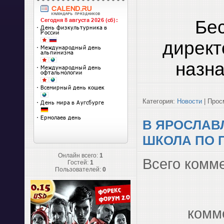
Бе
дирек
назна
Категория:
Новости
| Просм
В ЯРОСЛАВ
ШКОЛА ПО 
Онлайн всего:
1
Всего комм
Гостей:
1
Пользователей:
0
комм