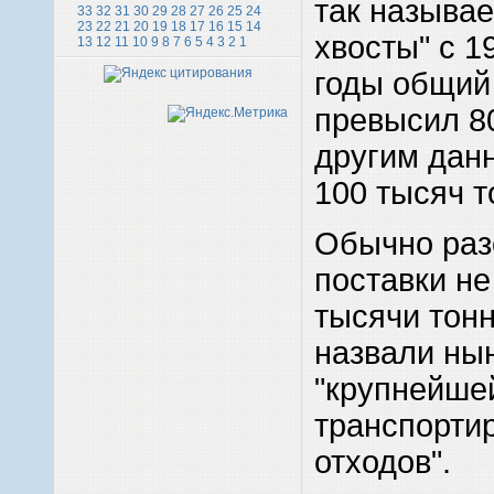
так называ
33
32
31
30
29
28
27
26
25
24
23
22
21
20
19
18
17
16
15
14
хвосты" с 1
13
12
11
10
9
8
7
6
5
4
3
2
1
годы общий
превысил 80
другим дан
100 тысяч т
Обычно раз
поставки н
тысячи тонн
назвали ны
"крупнейше
транспорти
отходов".