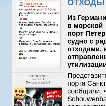
ОТХОДЫ
Из Герман
в морской
порт Пете
судно с р
отходами, 
отправлены
утилизации
Представит
Онлайн всего:
1
Гостей:
1
порта Санкт
Пользователей:
0
сообщили, 
Schouwenba