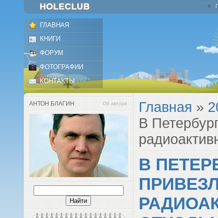
ГЛАВНАЯ
КНИГИ
ФОРУМ
ФОТОГРАФИИ
КОНТАКТЫ
Главная
»
2
АНТОН БЛАГИН
Об авторе
В Петербур
радиоактив
В ПЕТЕР
ПРИВЕЗ
РАДИОА