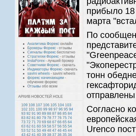
радиоактив
прибыло 18 
марта "вста
По сообще
представит
Аналитика Форекс
онлайн
Брокеры Форекс
- отзывы
"Greenpeace
Сигналы Форекс
бесплатно
Стратегии Форекс
- отзывы
InstaForex
- лучший брокер
"Экоперестр
Советники Форекс
- скачать
Индикаторы Форекс
- скачать
тонн обедн
savini wheels
- savini wheels
форекс начинающим
-
обучение форекс
гексафтори
Отзывы
обо всем
отправлены
АРХИВ НОВОСТЕЙ HOLE
109
108
107
106
105
104
103
Согласно ко
102
101
100
99
98
97
96
95
94
93
92
91
90
89
88
87
86
85
84
европейска
83
82
81
80
79
78
77
76
75
74
73
72
71
70
69
68
67
66
65
64
Urenco пос
63
62
61
60
59
58
57
56
55
54
53
52
51
50
49
48
47
46
45
44
43
42
41
40
39
38
37
36
35
34