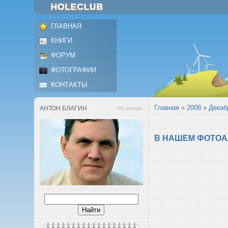
ГЛАВНАЯ
КНИГИ
ФОРУМ
ФОТОГРАФИИ
КОНТАКТЫ
Главная
»
2008
»
Декаб
АНТОН БЛАГИН
Об авторе
В НАШЕМ ФОТО