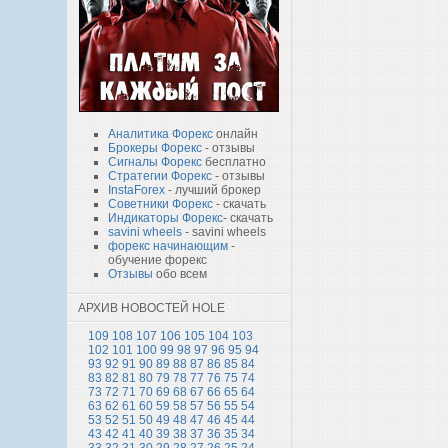
Аналитика Форекс
онлайн
Брокеры Форекс
- отзывы
Сигналы Форекс
бесплатно
Стратегии Форекс
- отзывы
InstaForex
- лучший брокер
Советники Форекс
- скачать
Индикаторы Форекс
- скачать
savini wheels
- savini wheels
форекс начинающим
-
обучение форекс
Отзывы
обо всем
АРХИВ НОВОСТЕЙ HOLE
109
108
107
106
105
104
103
102
101
100
99
98
97
96
95
94
93
92
91
90
89
88
87
86
85
84
83
82
81
80
79
78
77
76
75
74
73
72
71
70
69
68
67
66
65
64
63
62
61
60
59
58
57
56
55
54
53
52
51
50
49
48
47
46
45
44
43
42
41
40
39
38
37
36
35
34