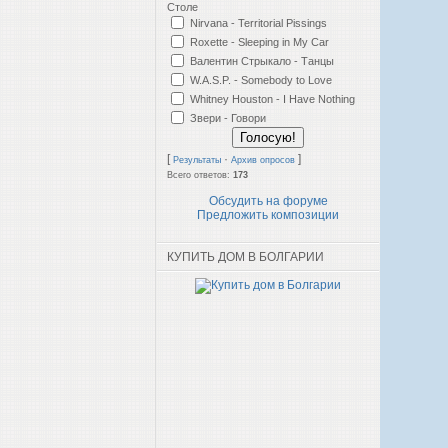
Столе
Nirvana - Territorial Pissings
Roxette - Sleeping in My Car
Валентин Стрыкало - Танцы
W.A.S.P. - Somebody to Love
Whitney Houston - I Have Nothing
Звери - Говори
[
·
]
Результаты
Архив опросов
Всего ответов:
173
Обсудить на форуме
Предложить композиции
КУПИТЬ ДОМ В БОЛГАРИИ