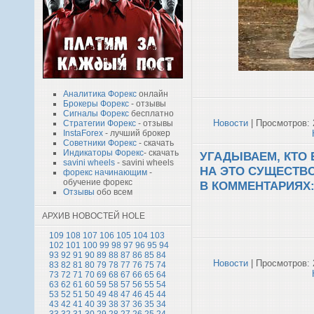
Аналитика Форекс
онлайн
Брокеры Форекс
- отзывы
Сигналы Форекс
бесплатно
Новости
| Просмотров: 
Стратегии Форекс
- отзывы
InstaForex
- лучший брокер
Советники Форекс
- скачать
Индикаторы Форекс
- скачать
УГАДЫВАЕМ, КТО
savini wheels
- savini wheels
НА ЭТО СУЩЕСТВО
форекс начинающим
-
обучение форекс
В КОММЕНТАРИЯХ:
Отзывы
обо всем
АРХИВ НОВОСТЕЙ HOLE
109
108
107
106
105
104
103
102
101
100
99
98
97
96
95
94
93
92
91
90
89
88
87
86
85
84
Новости
| Просмотров: 
83
82
81
80
79
78
77
76
75
74
73
72
71
70
69
68
67
66
65
64
63
62
61
60
59
58
57
56
55
54
53
52
51
50
49
48
47
46
45
44
43
42
41
40
39
38
37
36
35
34