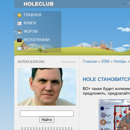
ГЛАВНАЯ
КНИГИ
ФОРУМ
ФОТОГРАФИИ
КОНТАКТЫ
Главная
»
2008
»
Ноябрь
»
АНТОН БЛАГИН
Об авторе
HOLE СТАНОВИТСЯ
ВОт такая будет иллюми
предложить, предлагайте