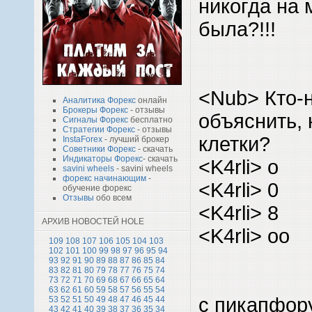
никогда на
была?!!!
<Nub> Кто-
Аналитика Форекс
онлайн
Брокеры Форекс
- отзывы
объяснить, 
Сигналы Форекс
бесплатно
Стратегии Форекс
- отзывы
клетки?
InstaForex
- лучший брокер
Советники Форекс
- скачать
Индикаторы Форекс
- скачать
<K4rli> o
savini wheels
- savini wheels
форекс начинающим
-
<K4rli> 0
обучение форекс
Отзывы
обо всем
<K4rli> 8
АРХИВ НОВОСТЕЙ HOLE
<K4rli> oo
109
108
107
106
105
104
103
102
101
100
99
98
97
96
95
94
93
92
91
90
89
88
87
86
85
84
83
82
81
80
79
78
77
76
75
74
73
72
71
70
69
68
67
66
65
64
63
62
61
60
59
58
57
56
55
54
с пикапфор
53
52
51
50
49
48
47
46
45
44
43
42
41
40
39
38
37
36
35
34