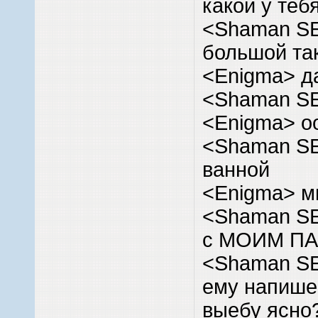
какой у теб
<Shaman SE
большой та
<Enigma> д
<Shaman SE
<Enigma> о
<Shaman SE
ванной
<Enigma> м
<Shaman SE
с МОИМ П
<Shaman SE
ему напише
выебу ясно