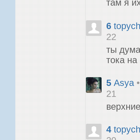
там я и
6
topyc
22
ты дум
тока на
5
Asya
21
верхние
4
topyc