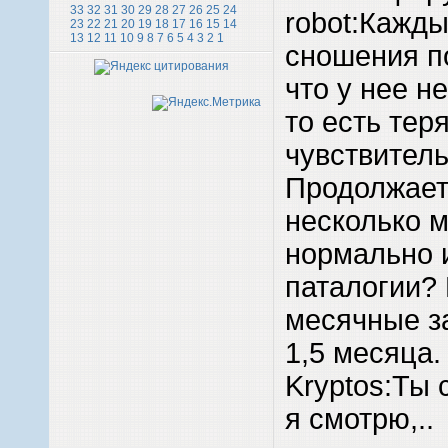
33
32
31
30
29
28
27
26
25
24
robot:Кажды
23
22
21
20
19
18
17
16
15
14
13
12
11
10
9
8
7
6
5
4
3
2
1
сношения по
что у нее н
то есть тер
чувствитель
Продолжает
несколько м
нормально 
паталогии?
месячные з
1,5 месяца.
Kryptos:Ты
я смотрю,..