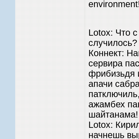
environment
Lotox: Что 
случилось?
Коннект: Н
сервира пас
фрибизьдя 
апачи сабр
патключиль,
ажамбех п
шайтанама!
Lotox: Кири
начнешь вы