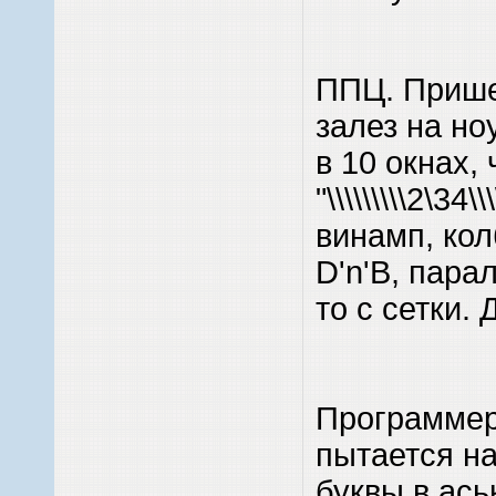
ППЦ. Прише
залез на ноу
в 10 окнах, 
"\\\\\\\\\2\34\
винамп, кол
D'n'B, пара
то с сетки.
Программер
пытается на
буквы в ась