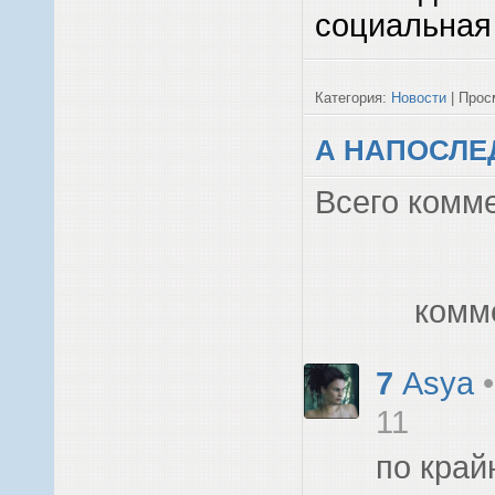
социальная
Категория:
Новости
| Просм
А НАПОСЛЕД
Всего комм
комм
7
Asya
11
по край