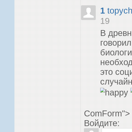
1
topyc
19
В древ
говорили
биологи
необход
это соц
случай
ComForm">
Войдите: