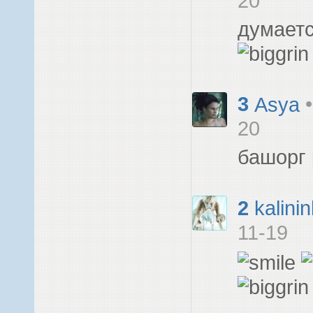
20
думаетс
3
Asya
20
башорг 
2
kalini
11-19