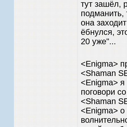
тут зашёл, 
подманить, 
она заходит
ёбнулся, эт
20 уже"...
<Enigma> пр
<Shaman SE
<Enigma> я 
поговори со
<Shaman SE
<Enigma> о
волнительн