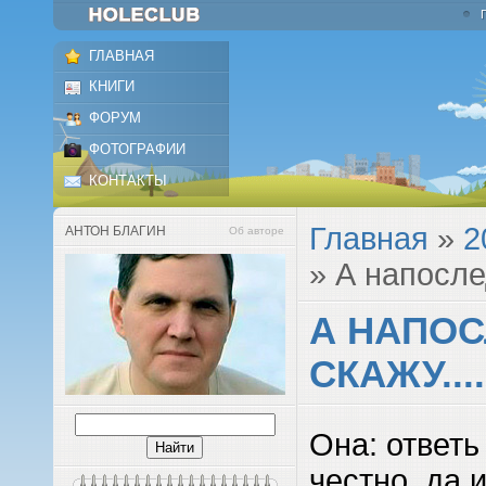
ГЛАВНАЯ
КНИГИ
ФОРУМ
ФОТОГРАФИИ
КОНТАКТЫ
Главная
»
2
АНТОН БЛАГИН
Об авторе
» А напослед
А НАПОС
СКАЖУ....
Она: ответь
честно, да 