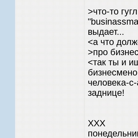
>что-то гуг
"businassm
выдает...
<а что дол
>про бизне
<так ты и и
бизнесменов
человека-с-
заднице!
XXX
понедельни