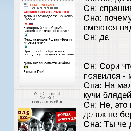
Он: спраши
Она: почем
смеются на
Он: да
Он: Сори чт
появился - 
Она: На ма
кучи блядей
Онлайн всего:
1
Гостей:
1
Он: Не, это
Пользователей:
0
девок не бе
Она: Ты че